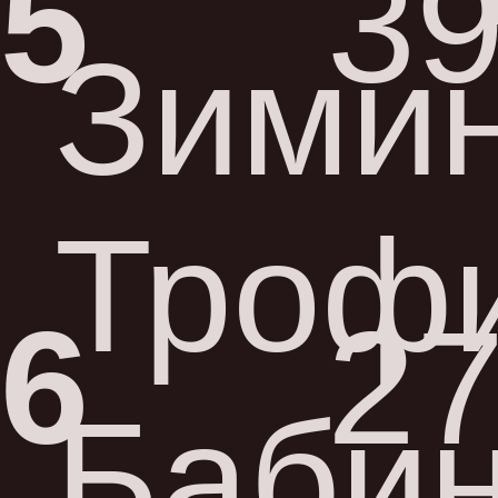
5
39
Зими
Троф
6
27
Баби