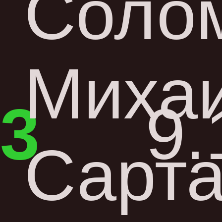
Соло
Миха
3
9.
Сарта