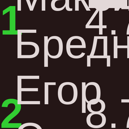
1
4.
Бред
Егор
2
8.