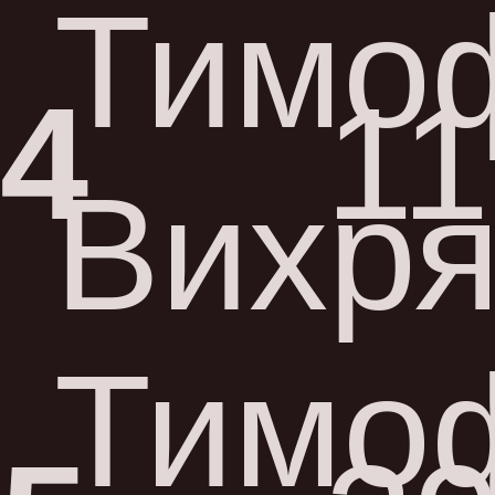
Тимо
4
11
Вихр
Тимо