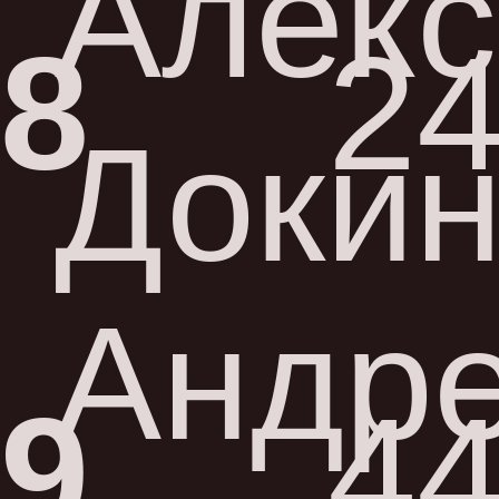
Алек
8
24
Доки
Андр
9
44