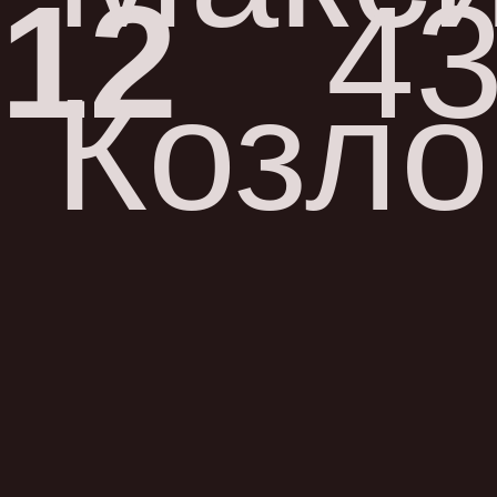
12
43
Козло