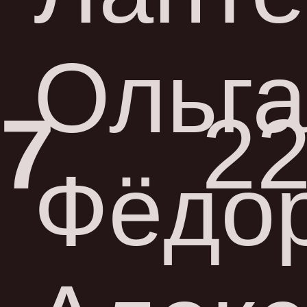
Ольга
7
22
Фёдо