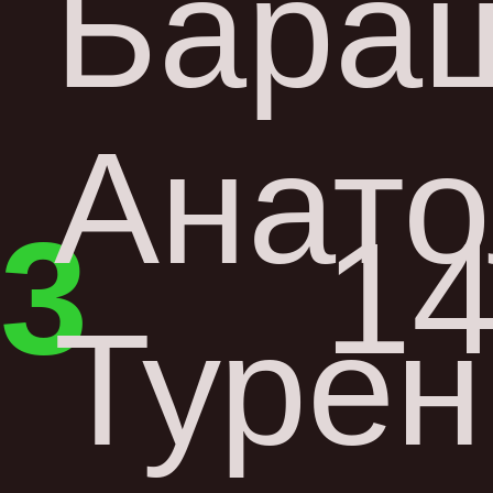
Бара
Анато
3
14
Турен