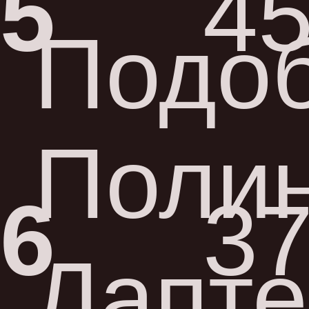
5
45
Подо
Поли
6
37
Лапте