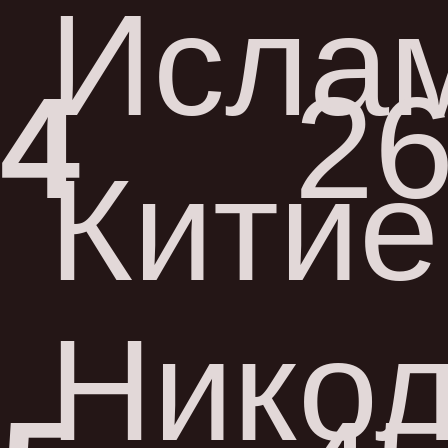
Исла
4
26
Китие
Нико