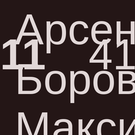
Арсе
11
41
Боров
Макс