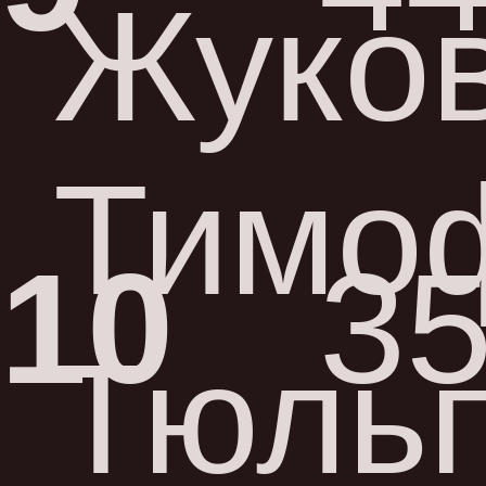
Жуко
Тимо
10
35
Тюль