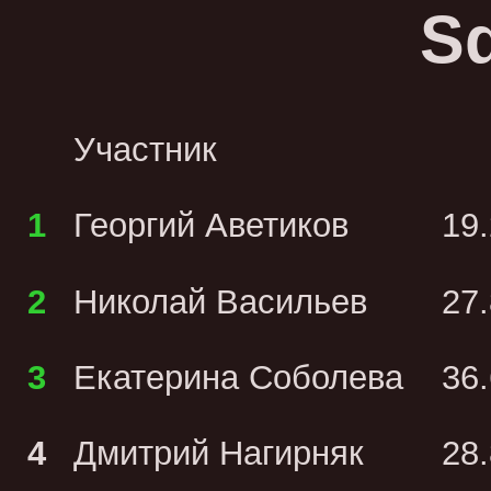
Sq
Участник
1
Георгий Аветиков
19
2
Николай Васильев
27
3
Екатерина Соболева
36
4
Дмитрий Нагирняк
28