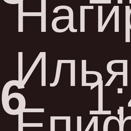
Наги
Илья
6
1
Епи