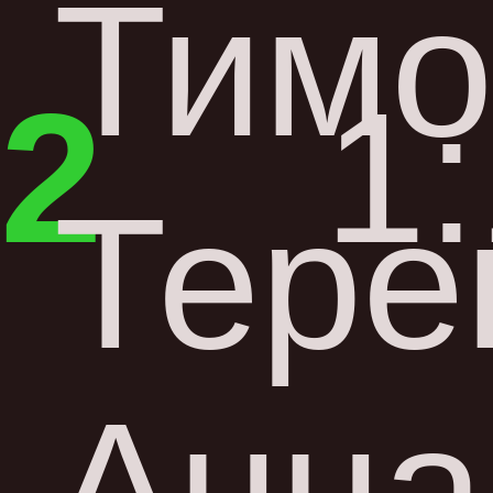
Тим
2
1
Тере
Анна