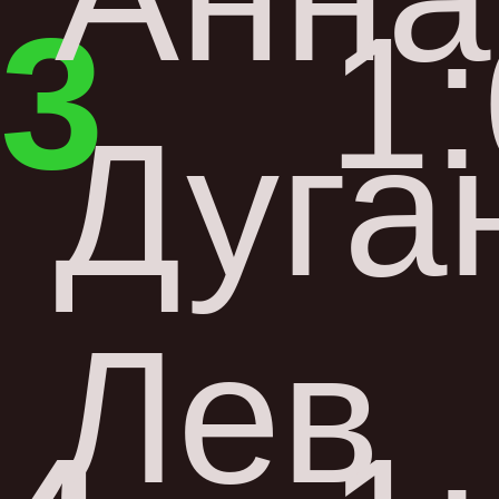
3
1
Дуга
Лев