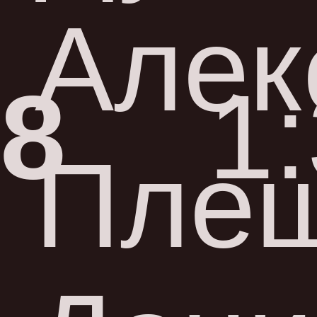
Алек
8
1
Пле