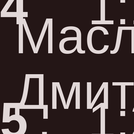
4
1
Мас
Дмит
5
1