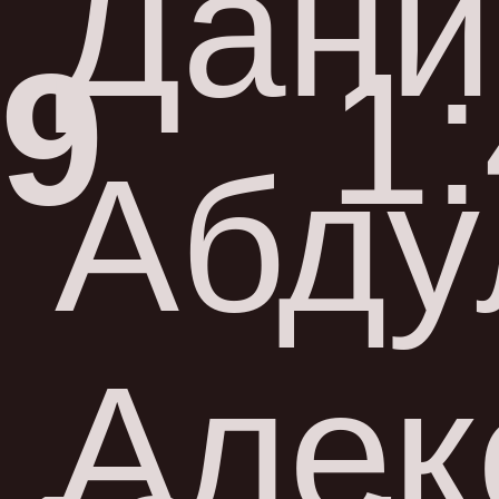
Дани
9
1
Абду
Алек