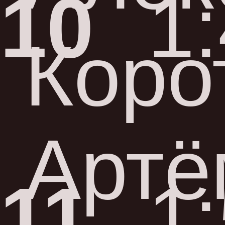
10
1
Коро
Артё
11
1