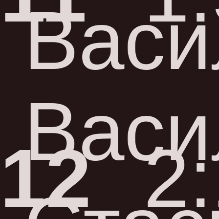
Васи
Васи
12
2