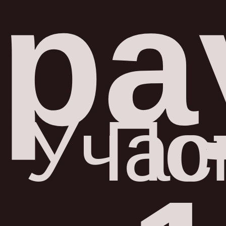
ра
Учас
По