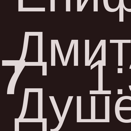
Дмит
7
1
Душе