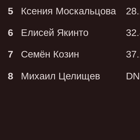
5
Ксения Москальцова
28
6
Елисей Якинто
32
7
Семён Козин
37
8
Михаил Целищев
DN