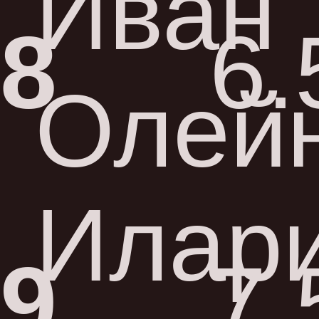
Иван
8
6.
Олей
Илар
9
7.