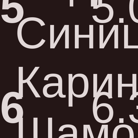
5
5.
Сини
Кари
6
6.
Шамо