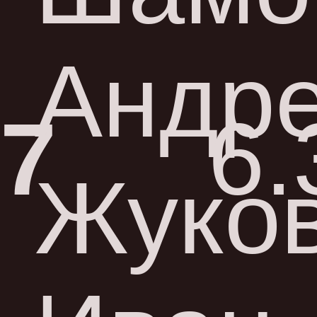
Андр
7
6.
Жуко