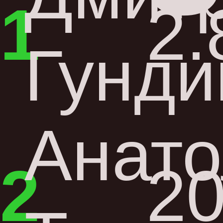
1
2.
Гунди
Анато
2
20