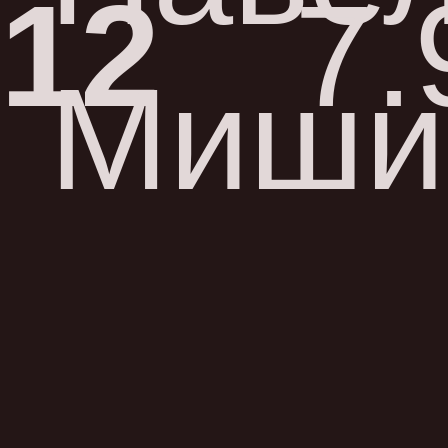
12
7.
Миши