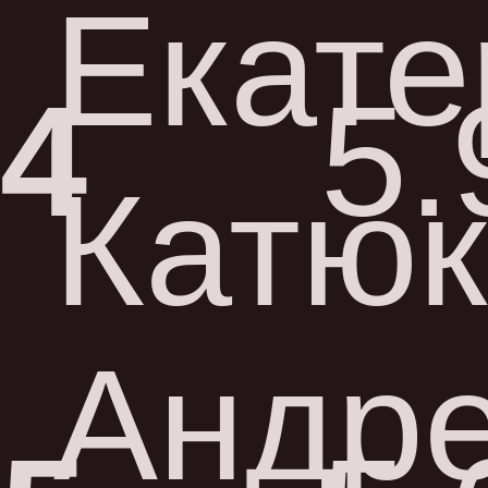
Екате
4
5.
Катюк
Андр