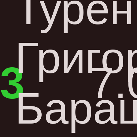
Турен
Григо
3
7.
Бара