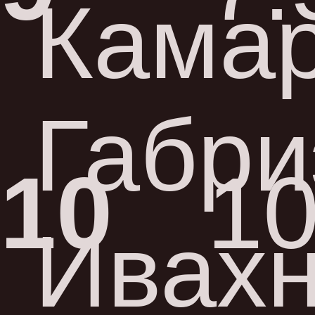
Кама
Габри
10
10
Ивахн