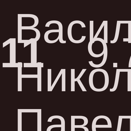
Васи
11
9.
Нико
Паве