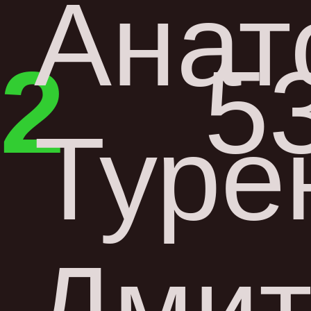
Анат
2
5
Туре
Дмит