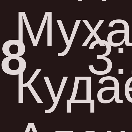
Мух
8
3
Куда