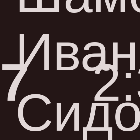
Иван
7
2
Сидо