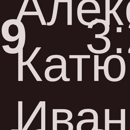
Алек
9
3
Катю
Иван