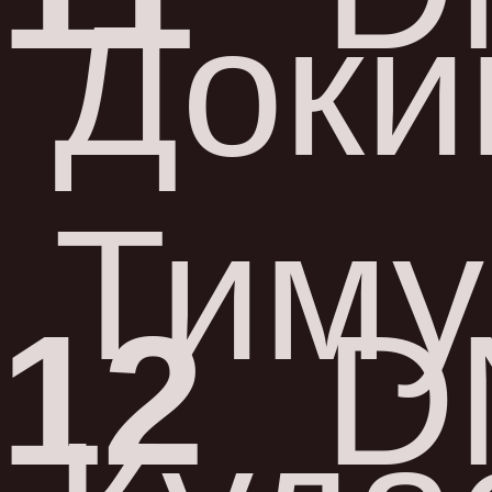
Доки
Тиму
12
D