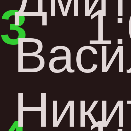
3
1
Васи
Ники