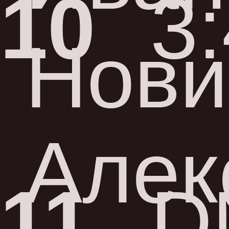
10
3
Нови
Алек
11
D