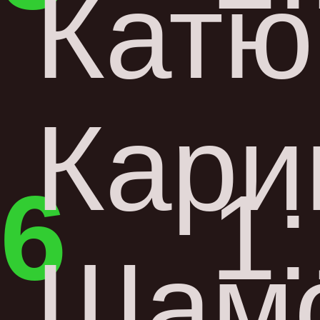
Катю
Кари
6
1
Шам