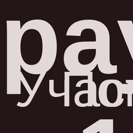
ра
Учас
По