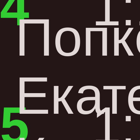
4
1
Попк
Екат
5
1