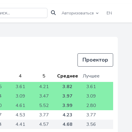
Авторизоваться
EN
Проектор
4
5
Среднее
Лучшее
5
3.61
4.21
3.82
3.61
4
3.09
3.47
3.97
3.09
0
4.61
5.52
3.99
2.80
7
4.53
3.77
4.23
3.77
4
4.41
4.57
4.68
3.56