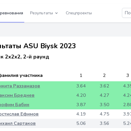
ревнования
Результаты
Спецпроекты
льтаты ASU Biysk 2023
к 2x2x2, 2-й раунд
фамилия участника
1
2
3
икита Раззамазов
3.64
3.62
4.3
аксим Бреднев
4.20
4.27
4.2
рофим Бабин
3.87
3.50
2.8
остислав Ефимов
4.19
4.75
3.9
ихаил Сартаков
5.06
3.56
5.2