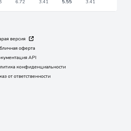
8
6.72
3.41
5.55
3.41
арая версия
бличная оферта
кументация API
литика конфиденциальности
каз от ответственности