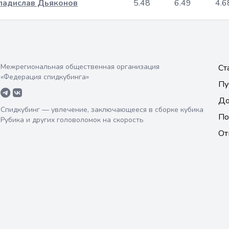
ладислав Дьяконов
5.48
6.49
4.6
Межрегиональная общественная организация
Ст
«Федерация спидкубинга»
Пу
До
Спидкубинг — увлечение, заключающееся в сборке кубика
По
Рубика и других головоломок на скорость
От