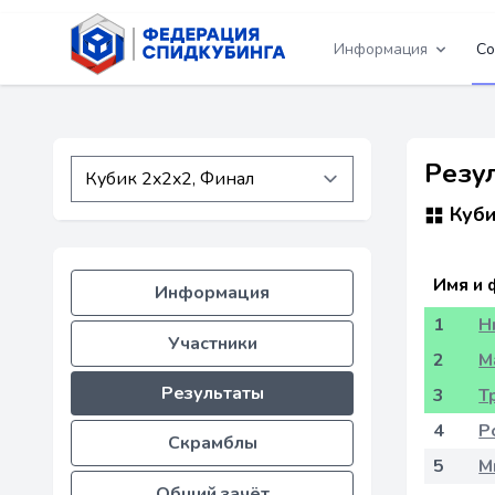
Информация
Со
Резу
Куби
Имя и 
Информация
1
Н
Участники
2
М
Результаты
3
Т
4
Р
Скрамблы
5
М
Общий зачёт