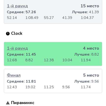
1-й раунд
15 место
Среднее:
57.26
Лучшее:
41.39
52.14
1:08.49
55.27
41.39
1:04.37
Clock
1-й раунд
4 место
Среднее:
11.45
Лучшее:
8.82
12.68
8.82
12.38
10.04
11.94
Финал
5 место
Среднее:
11.81
Лучшее:
9.56
12.43
19.02
11.25
9.56
11.74
Пираминкс