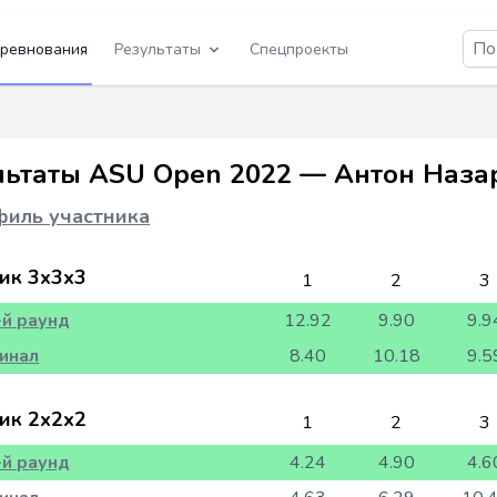
ревнования
Результаты
Спецпроекты
льтаты ASU Open 2022 — Антон Наза
иль участника
ик 3x3x3
1
2
3
-й раунд
12.92
9.90
9.9
инал
8.40
10.18
9.5
ик 2x2x2
1
2
3
-й раунд
4.24
4.90
4.6