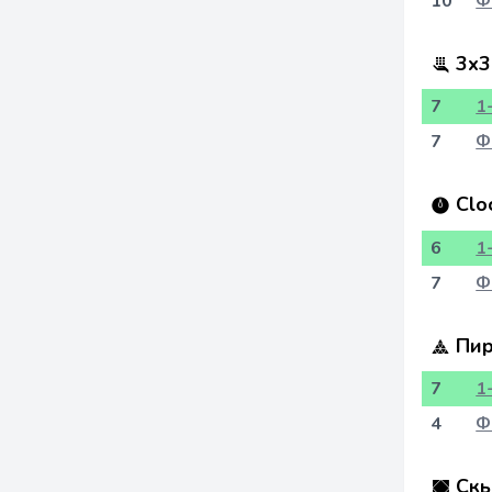
10
Ф
3x3
7
1
7
Ф
Clo
6
1
7
Ф
Пир
7
1
4
Ф
Скь