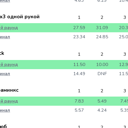
инал
4.63
6.29
10.
x3 одной рукой
1
2
3
-й раунд
27.59
31.09
20.
инал
23.34
24.85
25.
ck
1
2
3
-й раунд
11.50
10.00
12.
инал
14.49
DNF
11.
аминкс
1
2
3
-й раунд
7.83
5.49
7.4
инал
5.57
4.24
5.3
юб
1
2
3