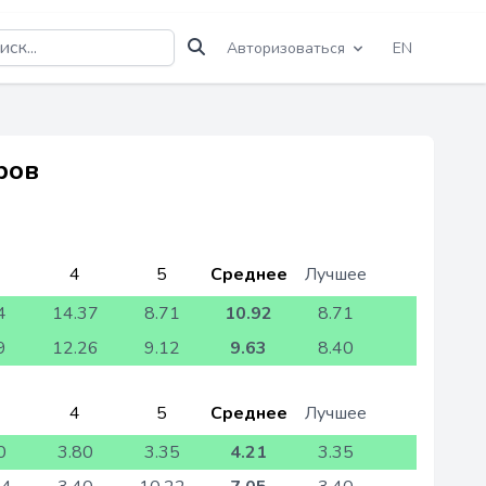
Авторизоваться
EN
ров
4
5
Среднее
Лучшее
4
14.37
8.71
10.92
8.71
9
12.26
9.12
9.63
8.40
4
5
Среднее
Лучшее
0
3.80
3.35
4.21
3.35