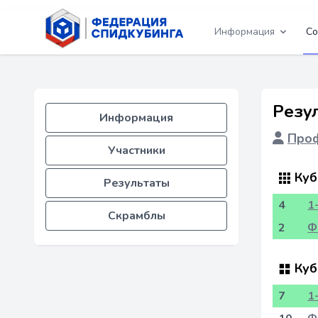
Информация
Со
Резу
Информация
Проф
Участники
Куб
Результаты
4
1
Скрамблы
2
Ф
Куб
7
1