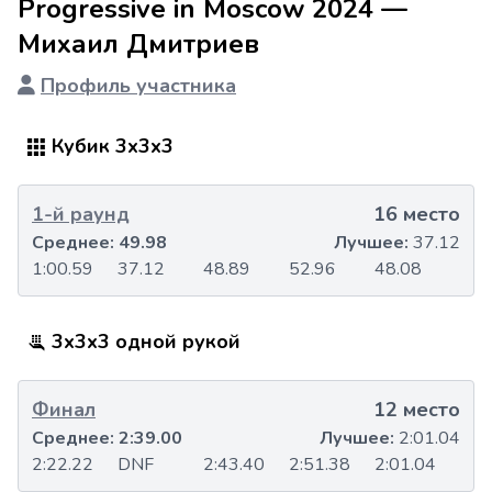
Progressive in Moscow 2024 —
Михаил Дмитриев
Профиль участника
Кубик 3x3x3
1-й раунд
16 место
Среднее:
49.98
Лучшее:
37.12
1:00.59
37.12
48.89
52.96
48.08
3x3x3 одной рукой
Финал
12 место
Среднее:
2:39.00
Лучшее:
2:01.04
2:22.22
DNF
2:43.40
2:51.38
2:01.04