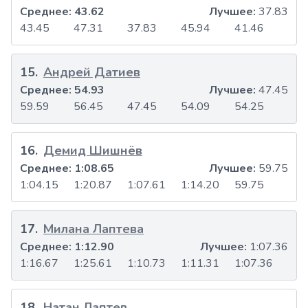
Среднее:
43.62
Лучшее:
37.83
43.45
47.31
37.83
45.94
41.46
15
.
Андрей Датиев
Среднее:
54.93
Лучшее:
47.45
59.59
56.45
47.45
54.09
54.25
16
.
Демид Шишнёв
Среднее:
1:08.65
Лучшее:
59.75
1:04.15
1:20.87
1:07.61
1:14.20
59.75
17
.
Милана Лаптева
Среднее:
1:12.90
Лучшее:
1:07.36
1:16.67
1:25.61
1:10.73
1:11.31
1:07.36
18
.
Натан Лаптев