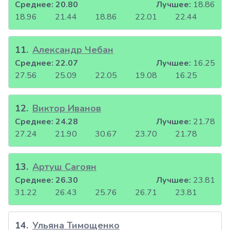
Среднее:
20.80
Лучшее:
18.86
18.96
21.44
18.86
22.01
22.44
11
.
Александр Чебан
Среднее:
22.07
Лучшее:
16.25
27.56
25.09
22.05
19.08
16.25
12
.
Виктор Иванов
Среднее:
24.28
Лучшее:
21.78
27.24
21.90
30.67
23.70
21.78
13
.
Артуш Сагоян
Среднее:
26.30
Лучшее:
23.81
31.22
26.43
25.76
26.71
23.81
14
.
Ульяна Тимощенко