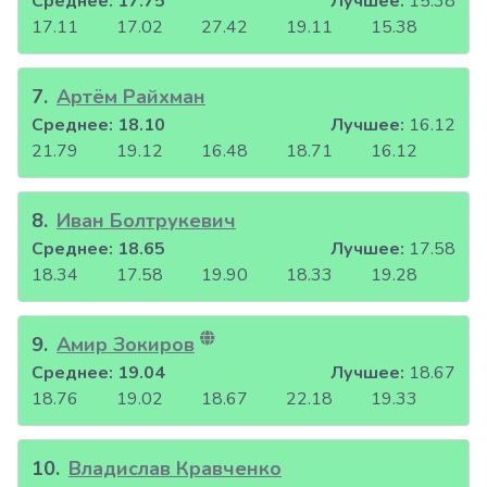
Среднее:
17.75
Лучшее:
15.38
17.11
17.02
27.42
19.11
15.38
7
.
Артём Райхман
Среднее:
18.10
Лучшее:
16.12
21.79
19.12
16.48
18.71
16.12
8
.
Иван Болтрукевич
Среднее:
18.65
Лучшее:
17.58
18.34
17.58
19.90
18.33
19.28
9
.
Амир Зокиров
Среднее:
19.04
Лучшее:
18.67
18.76
19.02
18.67
22.18
19.33
10
.
Владислав Кравченко