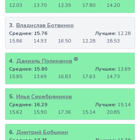
12.03
13.70
12.39
17.80
14.20
3
.
Владислав Ботвинко
Среднее:
15.76
Лучшее:
12.28
15.86
14.93
16.50
12.28
18.53
4
.
Даниэль Поликанов
Среднее:
15.80
Лучшее:
13.69
15.85
13.69
16.83
17.63
14.73
5
.
Илья Серебряников
Среднее:
16.29
Лучшее:
15.14
15.62
15.90
17.36
15.14
20.85
6
.
Дмитрий Бобыкин