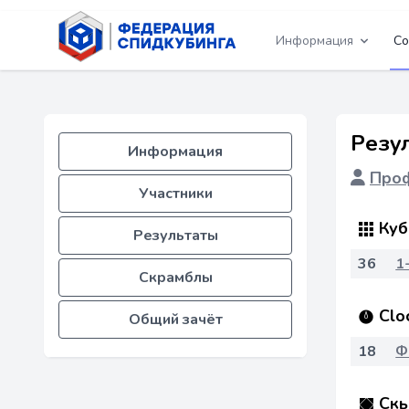
Информация
Со
Резу
Информация
Проф
Участники
Куб
Результаты
36
1
Скрамблы
Clo
Общий зачёт
18
Ф
Скь