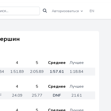
Авторизоваться
EN
Першин
4
5
Среднее
Лучшее
.84
1:51.89
2:05.89
1:57.61
1:18.84
4
5
Среднее
Лучшее
F
24.09
25.77
DNF
21.61
4
5
Среднее
Лучшее