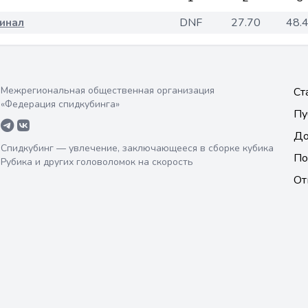
инал
DNF
27.70
48.
Межрегиональная общественная организация
Ст
«Федерация спидкубинга»
Пу
До
Спидкубинг — увлечение, заключающееся в сборке кубика
По
Рубика и других головоломок на скорость
От