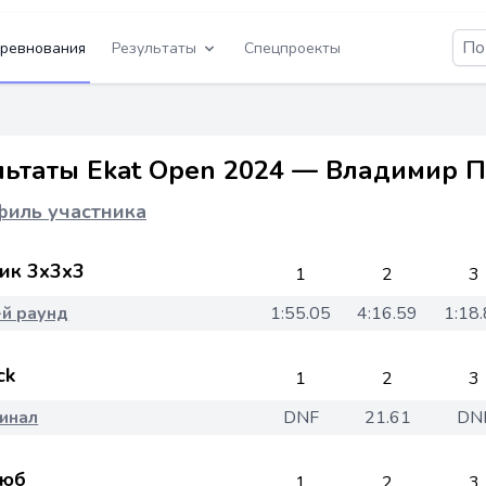
ревнования
Результаты
Спецпроекты
льтаты Ekat Open 2024 — Владимир 
иль участника
ик 3x3x3
1
2
3
-й раунд
1:55.05
4:16.59
1:18
ck
1
2
3
инал
DNF
21.61
DN
юб
1
2
3