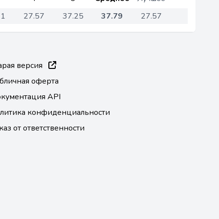
41
27.57
37.25
37.79
27.57
арая версия
бличная оферта
кументация API
литика конфиденциальности
каз от ответственности