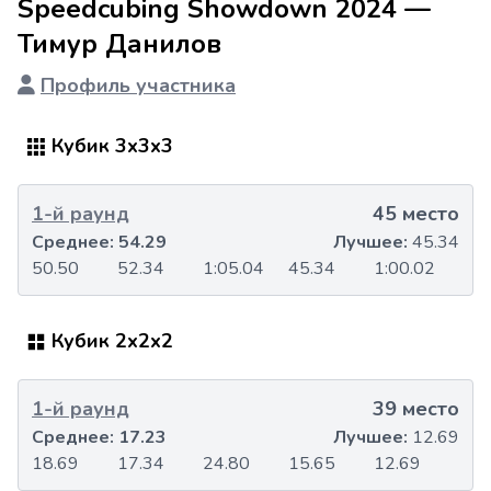
Speedcubing Showdown 2024 —
Тимур Данилов
Профиль участника
Кубик 3x3x3
1-й раунд
45 место
Среднее:
54.29
Лучшее:
45.34
50.50
52.34
1:05.04
45.34
1:00.02
Кубик 2x2x2
1-й раунд
39 место
Среднее:
17.23
Лучшее:
12.69
18.69
17.34
24.80
15.65
12.69