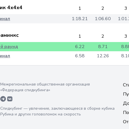
ик 4x4x4
1
2
3
инал
1:18.21
1:06.60
1:01
аминкс
1
2
3
-й раунд
6.22
8.71
8.8
инал
6.58
12.26
8.1
Межрегиональная общественная организация
Ст
«Федерация спидкубинга»
Пу
До
Спидкубинг — увлечение, заключающееся в сборке кубика
По
Рубика и других головоломок на скорость
От