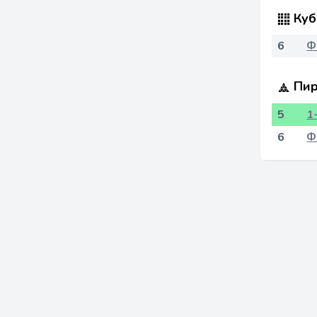
Куб
6
Ф
Пир
5
1
6
Ф