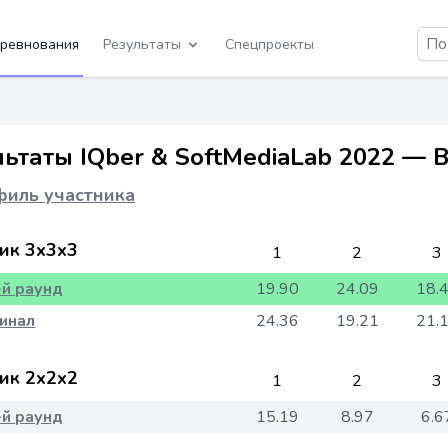
ревнования
Результаты
Спецпроекты
льтаты IQber & SoftMediaLab 2022 — 
иль участника
ик 3x3x3
1
2
3
-й раунд
19.90
24.09
18.
инал
24.36
19.21
21.
ик 2x2x2
1
2
3
-й раунд
15.19
8.97
6.6