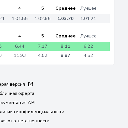
4
5
Среднее
Лучшее
.21
1:01.85
1:02.65
1:03.70
1:01.21
4
5
Среднее
Лучшее
8
8.44
7.17
8.11
6.22
0
11.93
4.52
8.87
4.52
арая версия
бличная оферта
кументация API
литика конфиденциальности
каз от ответственности