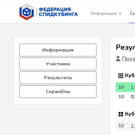
Информация
Со
Резу
Информация
Проф
Участники
Куб
Результаты
10
1
Скрамблы
10
Ф
Куб
12
1