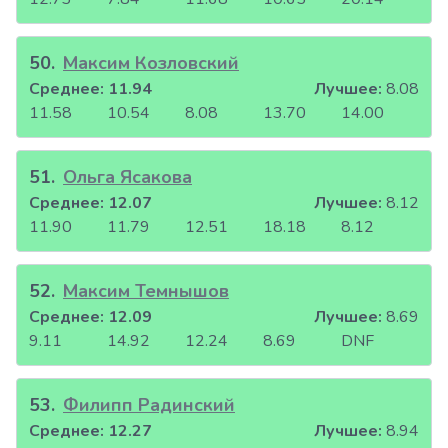
50
.
Максим Козловский
Среднее:
11.94
Лучшее:
8.08
11.58
10.54
8.08
13.70
14.00
51
.
Ольга Ясакова
Среднее:
12.07
Лучшее:
8.12
11.90
11.79
12.51
18.18
8.12
52
.
Максим Темнышов
Среднее:
12.09
Лучшее:
8.69
9.11
14.92
12.24
8.69
DNF
53
.
Филипп Радинский
Среднее:
12.27
Лучшее:
8.94