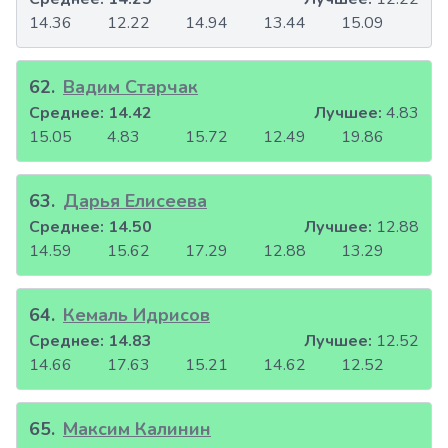
14.36
12.22
14.94
13.44
15.09
62
.
Вадим Старчак
Среднее:
14.42
Лучшее:
4.83
15.05
4.83
15.72
12.49
19.86
63
.
Дарья Елисеева
Среднее:
14.50
Лучшее:
12.88
14.59
15.62
17.29
12.88
13.29
64
.
Кемаль Идрисов
Среднее:
14.83
Лучшее:
12.52
14.66
17.63
15.21
14.62
12.52
65
.
Максим Калинин