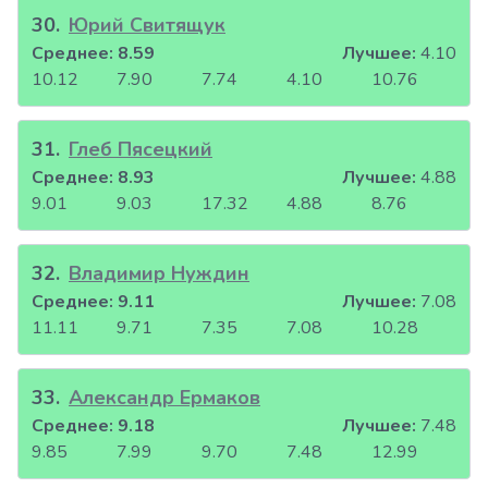
30
.
Юрий Свитящук
Среднее:
8.59
Лучшее:
4.10
10.12
7.90
7.74
4.10
10.76
31
.
Глеб Пясецкий
Среднее:
8.93
Лучшее:
4.88
9.01
9.03
17.32
4.88
8.76
32
.
Владимир Нуждин
Среднее:
9.11
Лучшее:
7.08
11.11
9.71
7.35
7.08
10.28
33
.
Александр Ермаков
Среднее:
9.18
Лучшее:
7.48
9.85
7.99
9.70
7.48
12.99