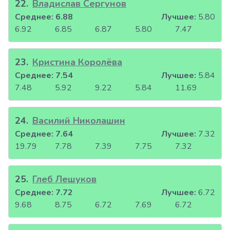
22
.
Владислав Сергунов
Среднее:
6.88
Лучшее:
5.80
6.92
6.85
6.87
5.80
7.47
23
.
Кристина Королёва
Среднее:
7.54
Лучшее:
5.84
7.48
5.92
9.22
5.84
11.69
24
.
Василий Николашин
Среднее:
7.64
Лучшее:
7.32
19.79
7.78
7.39
7.75
7.32
25
.
Глеб Лешуков
Среднее:
7.72
Лучшее:
6.72
9.68
8.75
6.72
7.69
6.72