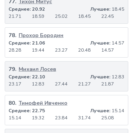
77
.
Тихон Митус
Среднее:
20.92
Лучшее:
18.45
21.71
18.59
25.02
18.45
22.45
78
.
Прохор Бородин
Среднее:
21.06
Лучшее:
14.57
28.28
19.44
23.27
20.48
14.57
79
.
Михаил Лосев
Среднее:
22.10
Лучшее:
12.83
23.17
12.83
27.44
21.27
21.87
80
.
Тимофей Ивченко
Среднее:
22.75
Лучшее:
15.14
15.14
19.32
23.84
31.74
25.08