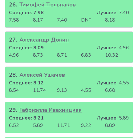
26
.
Тимофей Тюльпаков
Среднее:
7.98
Лучшее:
7.40
7.58
8.17
7.40
DNF
8.18
27
.
Александр Докин
Среднее:
8.09
Лучшее:
4.96
4.96
8.73
8.71
6.83
10.32
28
.
Алексей Ушачев
Среднее:
8.12
Лучшее:
4.55
8.54
11.74
9.13
4.55
6.68
29
.
Габриэлла Ивахницкая
Среднее:
8.21
Лучшее:
5.89
6.52
5.89
11.71
9.22
8.89