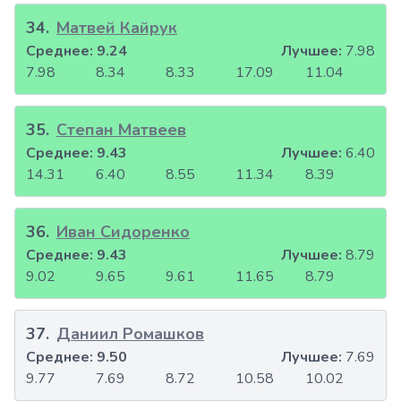
34
.
Матвей Кайрук
Среднее:
9.24
Лучшее:
7.98
7.98
8.34
8.33
17.09
11.04
35
.
Степан Матвеев
Среднее:
9.43
Лучшее:
6.40
14.31
6.40
8.55
11.34
8.39
36
.
Иван Сидоренко
Среднее:
9.43
Лучшее:
8.79
9.02
9.65
9.61
11.65
8.79
37
.
Даниил Ромашков
Среднее:
9.50
Лучшее:
7.69
9.77
7.69
8.72
10.58
10.02