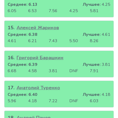
Среднее:
6.13
Лучшее:
4.25
6.05
6.53
7.56
4.25
5.81
15
.
Алексей Жариков
Среднее:
6.38
Лучшее:
4.61
4.61
6.21
7.43
5.50
8.26
16
.
Григорий Барашкин
Среднее:
6.39
Лучшее:
3.81
6.68
4.58
3.81
DNF
7.91
17
.
Анатолий Туренко
Среднее:
6.40
Лучшее:
4.18
5.96
4.18
7.22
DNF
6.03
18
.
Андрей Панов