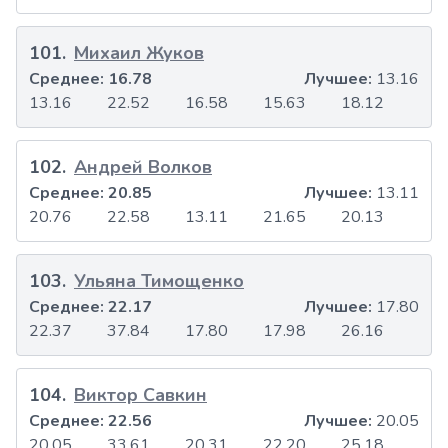
101
.
Михаил Жуков
Среднее:
16.78
Лучшее:
13.16
13.16
22.52
16.58
15.63
18.12
102
.
Андрей Волков
Среднее:
20.85
Лучшее:
13.11
20.76
22.58
13.11
21.65
20.13
103
.
Ульяна Тимощенко
Среднее:
22.17
Лучшее:
17.80
22.37
37.84
17.80
17.98
26.16
104
.
Виктор Савкин
Среднее:
22.56
Лучшее:
20.05
20.05
33.61
20.31
22.20
25.18