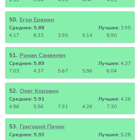
50
.
Егор Еремин
Среднее:
5.88
Лучшее:
3.95
4.17
8.33
3.95
5.14
8.90
51
.
Роман Самвелян
Среднее:
5.89
Лучшее:
4.37
7.03
4.37
5.67
5.96
6.04
52
.
Олег Коровин
Среднее:
5.91
Лучшее:
4.26
4.86
5.56
7.91
4.26
7.30
53
.
Григорий Пачин
Среднее:
5.93
Лучшее:
5.28