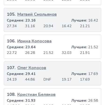
105
.
Матвей Смольянов
Среднее:
23.16
Лучшее:
16.42
27.34
31.16
20.94
16.42
21.21
106
.
Ирина Копосова
Среднее:
23.64
Лучшее:
21.52
22.72
26.28
21.52
32.03
21.91
107
.
Олег Копосов
Среднее:
29.41
Лучшее:
17.69
24.19
44.86
DNF
19.17
17.69
108
.
Кристиан Беляков
Среднее:
31.93
Лучшее:
26.58