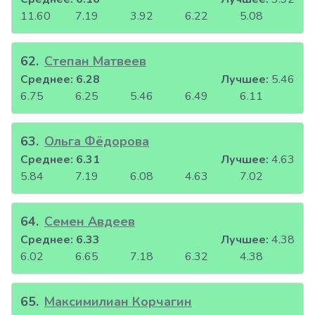
11.60
7.19
3.92
6.22
5.08
62
.
Степан Матвеев
Среднее:
6.28
Лучшее:
5.46
6.75
6.25
5.46
6.49
6.11
63
.
Ольга Фёдорова
Среднее:
6.31
Лучшее:
4.63
5.84
7.19
6.08
4.63
7.02
64
.
Семен Авдеев
Среднее:
6.33
Лучшее:
4.38
6.02
6.65
7.18
6.32
4.38
65
.
Максимилиан Корчагин