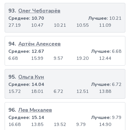
93
.
Олег Чеботарёв
Среднее:
10.70
Лучшее:
10.21
27.19
10.47
10.21
10.55
11.09
94
.
Артём Алексеев
Среднее:
12.67
Лучшее:
6.68
6.68
15.99
9.57
19.20
12.44
95
.
Ольга Кун
Среднее:
14.04
Лучшее:
6.72
15.72
18.01
6.72
12.51
13.88
96
.
Лев Михалев
Среднее:
15.14
Лучшее:
9.79
16.68
13.85
19.52
9.79
14.90