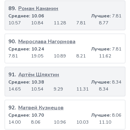
89
.
Роман Каманин
Среднее:
10.06
Лучшее:
7.81
10.57
10.84
11.28
7.81
8.77
90
.
Мирослава Нагорнова
Среднее:
10.24
Лучшее:
7.81
7.81
19.05
10.89
8.21
11.62
91
.
Артём Шляхтин
Среднее:
10.38
Лучшее:
8.34
14.65
10.54
9.29
11.31
8.34
92
.
Матвей Кузнецов
Среднее:
10.70
Лучшее:
8.06
14.00
8.06
10.96
10.03
11.10