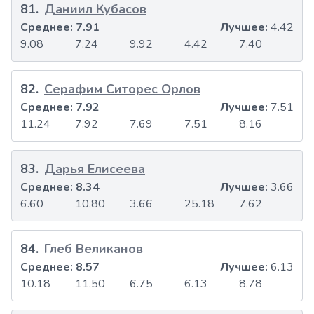
81
.
Даниил Кубасов
Среднее:
7.91
Лучшее:
4.42
9.08
7.24
9.92
4.42
7.40
82
.
Серафим Ситорес Орлов
Среднее:
7.92
Лучшее:
7.51
11.24
7.92
7.69
7.51
8.16
83
.
Дарья Елисеева
Среднее:
8.34
Лучшее:
3.66
6.60
10.80
3.66
25.18
7.62
84
.
Глеб Великанов
Среднее:
8.57
Лучшее:
6.13
10.18
11.50
6.75
6.13
8.78