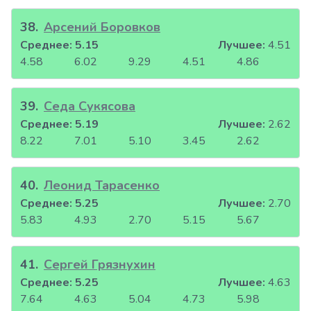
38
.
Арсений Боровков
Среднее:
5.15
Лучшее:
4.51
4.58
6.02
9.29
4.51
4.86
39
.
Седа Сукясова
Среднее:
5.19
Лучшее:
2.62
8.22
7.01
5.10
3.45
2.62
40
.
Леонид Тарасенко
Среднее:
5.25
Лучшее:
2.70
5.83
4.93
2.70
5.15
5.67
41
.
Сергей Грязнухин
Среднее:
5.25
Лучшее:
4.63
7.64
4.63
5.04
4.73
5.98