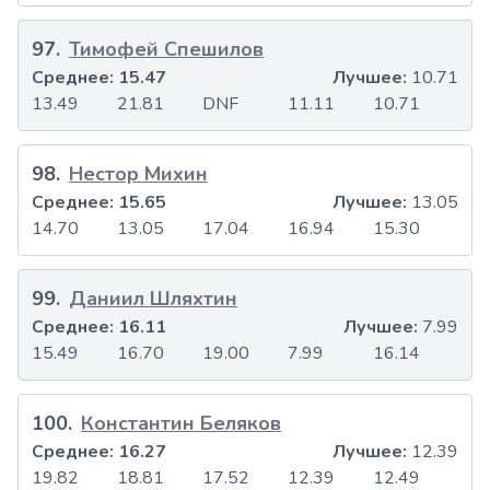
97
.
Тимофей Спешилов
Среднее:
15.47
Лучшее:
10.71
13.49
21.81
DNF
11.11
10.71
98
.
Нестор Михин
Среднее:
15.65
Лучшее:
13.05
14.70
13.05
17.04
16.94
15.30
99
.
Даниил Шляхтин
Среднее:
16.11
Лучшее:
7.99
15.49
16.70
19.00
7.99
16.14
100
.
Константин Беляков
Среднее:
16.27
Лучшее:
12.39
19.82
18.81
17.52
12.39
12.49