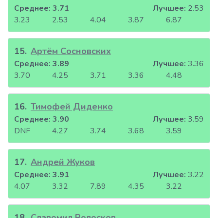
Среднее:
3.71
Лучшее:
2.53
3.23
2.53
4.04
3.87
6.87
15
.
Артём Сосновских
Среднее:
3.89
Лучшее:
3.36
3.70
4.25
3.71
3.36
4.48
16
.
Тимофей Диденко
Среднее:
3.90
Лучшее:
3.59
DNF
4.27
3.74
3.68
3.59
17
.
Андрей Жуков
Среднее:
3.91
Лучшее:
3.22
4.07
3.32
7.89
4.35
3.22
18
.
Славомил Волосков