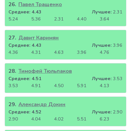
26
.
Павел Тращенко
Среднее:
4.43
Лучшее:
2.31
5.24
5.36
2.31
4.40
3.64
27
.
Давит Каримян
Среднее:
4.43
Лучшее:
3.96
4.36
4.31
4.63
3.96
4.76
28
.
Тимофей Тюльпаков
Среднее:
4.51
Лучшее:
3.53
3.53
4.91
4.50
5.91
4.13
29
.
Александр Докин
Среднее:
4.52
Лучшее:
2.90
2.90
4.04
4.02
5.51
6.23