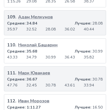
1:15.26
29.08
28.35
26.58
38.37
109
.
Адам Мелкумов
Среднее:
34.84
Лучшее:
28.08
35.97
32.52
28.08
36.02
40.44
110
.
Николай Башарин
Среднее:
35.68
Лучшее:
30.99
43.33
34.79
30.99
36.43
35.82
111
.
Марк Ювакаев
Среднее:
36.67
Лучшее:
30.78
47.76
32.45
30.78
43.61
33.94
112
.
Иван Морозов
Среднее:
1:11.27
Лучшее:
16.50