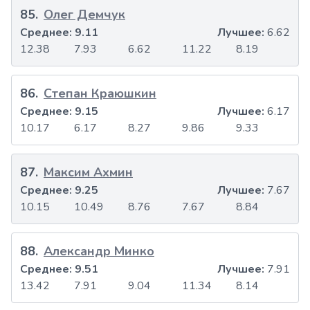
85
.
Олег Демчук
Среднее:
9.11
Лучшее:
6.62
12.38
7.93
6.62
11.22
8.19
86
.
Степан Краюшкин
Среднее:
9.15
Лучшее:
6.17
10.17
6.17
8.27
9.86
9.33
87
.
Максим Ахмин
Среднее:
9.25
Лучшее:
7.67
10.15
10.49
8.76
7.67
8.84
88
.
Александр Минко
Среднее:
9.51
Лучшее:
7.91
13.42
7.91
9.04
11.34
8.14