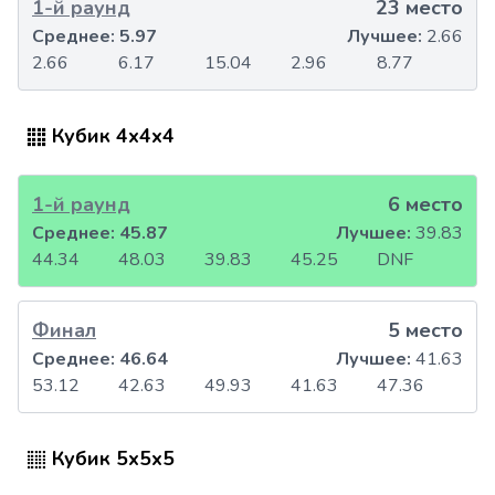
1-й раунд
23 место
Среднее:
5.97
Лучшее:
2.66
2.66
6.17
15.04
2.96
8.77
Кубик 4x4x4
1-й раунд
6 место
Среднее:
45.87
Лучшее:
39.83
44.34
48.03
39.83
45.25
DNF
Финал
5 место
Среднее:
46.64
Лучшее:
41.63
53.12
42.63
49.93
41.63
47.36
Кубик 5x5x5