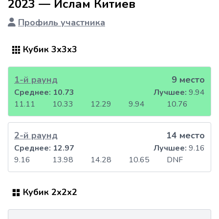
2023 — Ислам Китиев
Профиль участника
Кубик 3x3x3
1-й раунд
9 место
Среднее:
10.73
Лучшее:
9.94
11.11
10.33
12.29
9.94
10.76
2-й раунд
14 место
Среднее:
12.97
Лучшее:
9.16
9.16
13.98
14.28
10.65
DNF
Кубик 2x2x2