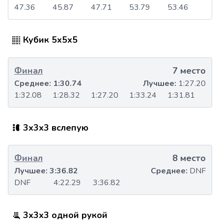
47.36
45.87
47.71
53.79
53.46
Кубик 5x5x5
Финал
7 место
Среднее:
1:30.74
Лучшее:
1:27.20
1:32.08
1:28.32
1:27.20
1:33.24
1:31.81
3x3x3 вслепую
Финал
8 место
Лучшее:
3:36.82
Среднее:
DNF
DNF
4:22.29
3:36.82
3x3x3 одной рукой