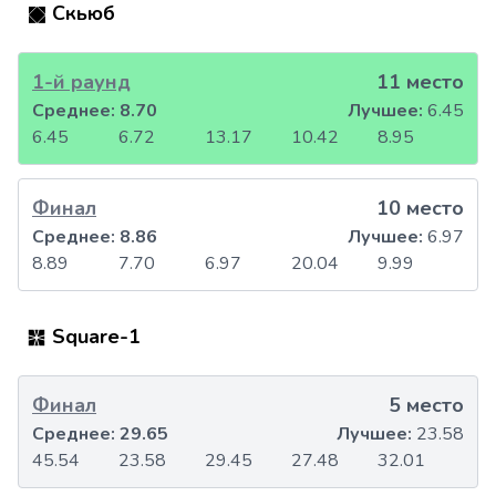
Скьюб
1-й раунд
11 место
Среднее:
8.70
Лучшее:
6.45
6.45
6.72
13.17
10.42
8.95
Финал
10 место
Среднее:
8.86
Лучшее:
6.97
8.89
7.70
6.97
20.04
9.99
Square-1
Финал
5 место
Среднее:
29.65
Лучшее:
23.58
45.54
23.58
29.45
27.48
32.01