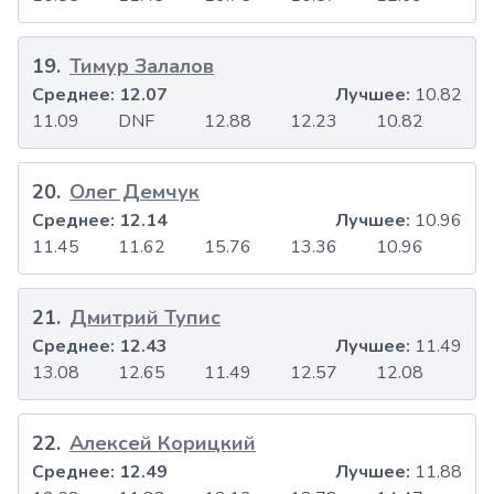
19
.
Тимур Залалов
Среднее:
12.07
Лучшее:
10.82
11.09
DNF
12.88
12.23
10.82
20
.
Олег Демчук
Среднее:
12.14
Лучшее:
10.96
11.45
11.62
15.76
13.36
10.96
21
.
Дмитрий Тупис
Среднее:
12.43
Лучшее:
11.49
13.08
12.65
11.49
12.57
12.08
22
.
Алексей Корицкий
Среднее:
12.49
Лучшее:
11.88