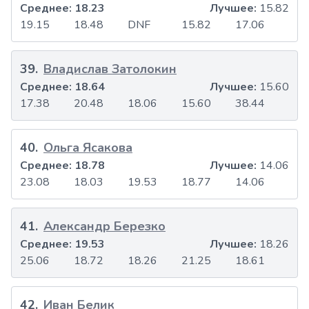
Среднее:
18.23
Лучшее:
15.82
19.15
18.48
DNF
15.82
17.06
39
.
Владислав Затолокин
Среднее:
18.64
Лучшее:
15.60
17.38
20.48
18.06
15.60
38.44
40
.
Ольга Ясакова
Среднее:
18.78
Лучшее:
14.06
23.08
18.03
19.53
18.77
14.06
41
.
Александр Березко
Среднее:
19.53
Лучшее:
18.26
25.06
18.72
18.26
21.25
18.61
42
.
Иван Белик