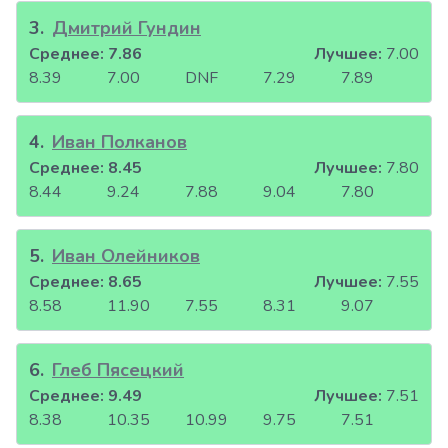
3
.
Дмитрий Гундин
Среднее:
7.86
Лучшее:
7.00
8.39
7.00
DNF
7.29
7.89
4
.
Иван Полканов
Среднее:
8.45
Лучшее:
7.80
8.44
9.24
7.88
9.04
7.80
5
.
Иван Олейников
Среднее:
8.65
Лучшее:
7.55
8.58
11.90
7.55
8.31
9.07
6
.
Глеб Пясецкий
Среднее:
9.49
Лучшее:
7.51
8.38
10.35
10.99
9.75
7.51