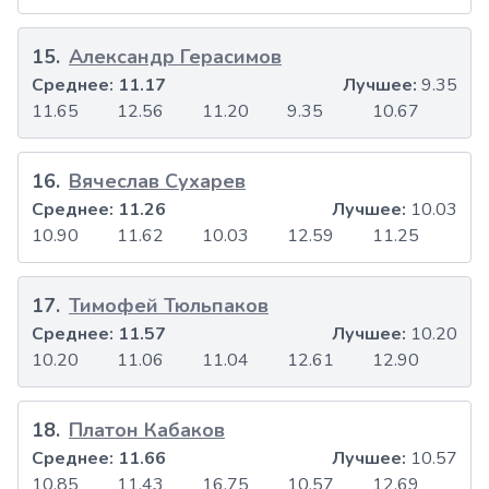
15
.
Александр Герасимов
Среднее:
11.17
Лучшее:
9.35
11.65
12.56
11.20
9.35
10.67
16
.
Вячеслав Сухарев
Среднее:
11.26
Лучшее:
10.03
10.90
11.62
10.03
12.59
11.25
17
.
Тимофей Тюльпаков
Среднее:
11.57
Лучшее:
10.20
10.20
11.06
11.04
12.61
12.90
18
.
Платон Кабаков
Среднее:
11.66
Лучшее:
10.57
10.85
11.43
16.75
10.57
12.69