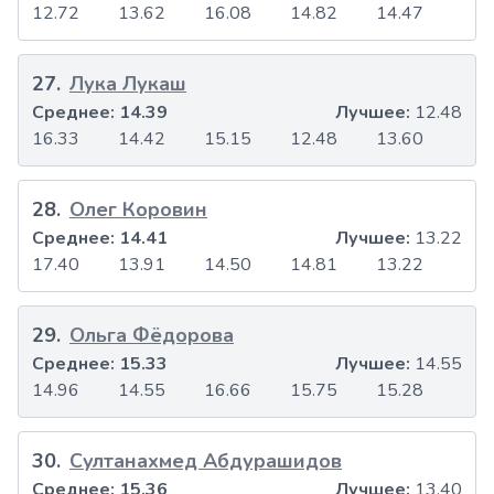
12.72
13.62
16.08
14.82
14.47
27
.
Лука Лукаш
Среднее:
14.39
Лучшее:
12.48
16.33
14.42
15.15
12.48
13.60
28
.
Олег Коровин
Среднее:
14.41
Лучшее:
13.22
17.40
13.91
14.50
14.81
13.22
29
.
Ольга Фёдорова
Среднее:
15.33
Лучшее:
14.55
14.96
14.55
16.66
15.75
15.28
30
.
Султанахмед Абдурашидов
Среднее:
15.36
Лучшее:
13.40