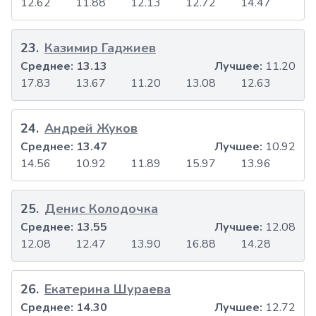
12.62
11.88
12.13
12.72
14.47
23
.
Казимир Гаджиев
Среднее:
13.13
Лучшее:
11.20
17.83
13.67
11.20
13.08
12.63
24
.
Андрей Жуков
Среднее:
13.47
Лучшее:
10.92
14.56
10.92
11.89
15.97
13.96
25
.
Денис Колодочка
Среднее:
13.55
Лучшее:
12.08
12.08
12.47
13.90
16.88
14.28
26
.
Екатерина Шураева
Среднее:
14.30
Лучшее:
12.72