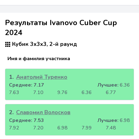
Результаты Ivanovo Cuber Cup
2024
Кубик 3x3x3, 2-й раунд
Имя и фамилия участника
1
.
Анатолий Туренко
Среднее:
7.17
Лучшее:
6.36
7.63
7.10
9.76
6.36
6.77
2
.
Славомил Волосков
Среднее:
7.53
Лучшее:
6.98
7.92
7.20
6.98
7.99
7.48