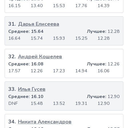
16.15
13.40
15.53
17.76
14.39
31
.
Дарья Елисеева
Среднее:
15.64
Лучшее:
12.28
16.64
15.74
15.93
15.25
12.28
32
.
Андрей Кошелев
Среднее:
16.08
Лучшее:
12.26
17.57
12.26
17.23
14.94
16.06
33
.
Илья Гусев
Среднее:
16.10
Лучшее:
12.90
DNF
15.48
13.52
19.31
12.90
34
.
Никита Александров