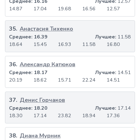
Среднее:
16.16
Лучшее:
12.57
14.87
17.04
19.68
16.56
12.57
35
.
Анастасия Тихенко
Среднее:
16.39
Лучшее:
11.58
18.64
15.45
16.93
11.58
16.80
36
.
Александр Катюков
Среднее:
18.17
Лучшее:
14.51
20.19
18.62
15.71
22.24
14.51
37
.
Денис Горчаков
Среднее:
18.20
Лучшее:
17.14
18.30
17.14
23.82
18.94
17.36
38
.
Диана Мурник