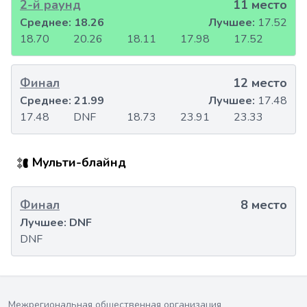
2-й раунд
11 место
Среднее:
18.26
Лучшее:
17.52
18.70
20.26
18.11
17.98
17.52
Финал
12 место
Среднее:
21.99
Лучшее:
17.48
17.48
DNF
18.73
23.91
23.33
Мульти-блайнд
Финал
8 место
Лучшее:
DNF
DNF
Межрегиональная общественная организация