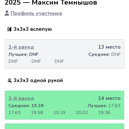
2025 — Максим Темнышов
Профиль участника
3x3x3 вслепую
1-й раунд
13 место
Лучшее:
DNF
Среднее:
DNF
DNF
DNF
DNF
3x3x3 одной рукой
1-й раунд
14 место
Среднее:
19.38
Лучшее:
17.63
17.63
19.58
19.19
20.02
19.36