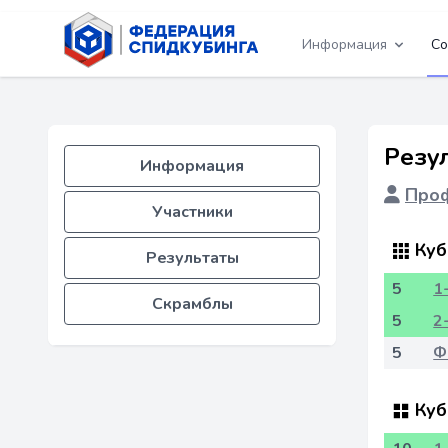
Информация
Со
Резу
Информация
Проф
Участники
Куб
Результаты
5
1
Скрамблы
5
2
5
Ф
Куб