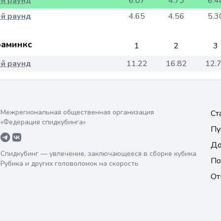
-й раунд
6.07
4.73
6.4
-й раунд
4.65
4.56
5.3
аминкс
1
2
3
-й раунд
11.22
16.82
12.
Межрегиональная общественная организация
Ст
«Федерация спидкубинга»
Пу
До
Спидкубинг — увлечение, заключающееся в сборке кубика
По
Рубика и других головоломок на скорость
От