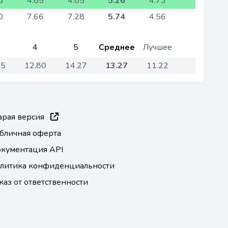
8
4.85
4.85
5.26
4.73
0
7.66
7.28
5.74
4.56
4
5
Среднее
Лучшее
75
12.80
14.27
13.27
11.22
арая версия
бличная оферта
кументация API
литика конфиденциальности
каз от ответственности