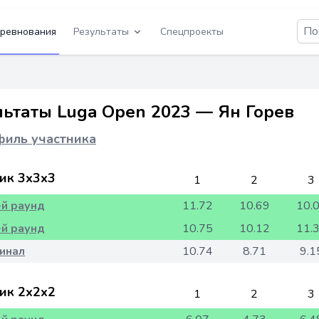
ревнования
Результаты
Спецпроекты
льтаты Luga Open 2023 — Ян Горев
иль участника
ик 3x3x3
1
2
3
-й раунд
11.72
10.69
10.
-й раунд
10.75
10.12
11.
инал
10.74
8.71
9.1
ик 2x2x2
1
2
3