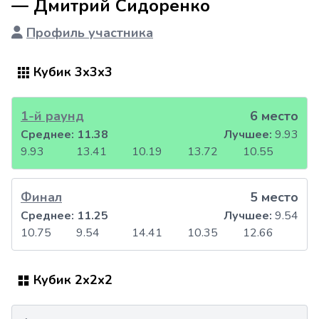
— Дмитрий Сидоренко
Профиль участника
Кубик 3x3x3
1-й раунд
6 место
Среднее:
11.38
Лучшее:
9.93
9.93
13.41
10.19
13.72
10.55
Финал
5 место
Среднее:
11.25
Лучшее:
9.54
10.75
9.54
14.41
10.35
12.66
Кубик 2x2x2