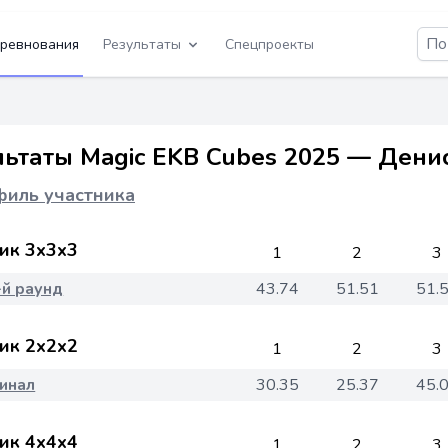
ревнования
Результаты
Спецпроекты
льтаты Magic EKB Cubes 2025 — Ден
иль участника
ик 3x3x3
1
2
3
-й раунд
43.74
51.51
51.
ик 2x2x2
1
2
3
инал
30.35
25.37
45.
ик 4x4x4
1
2
3