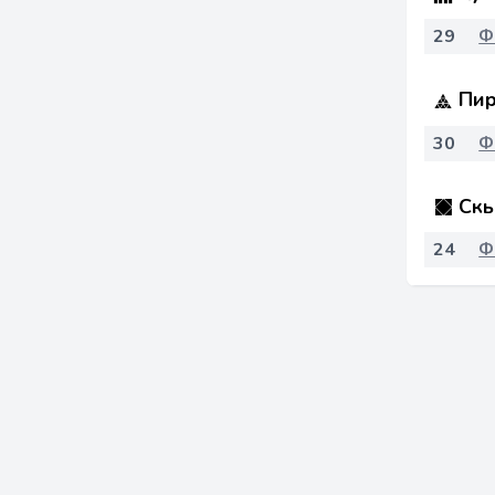
29
Ф
Пир
30
Ф
Скь
24
Ф