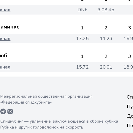
инал
DNF
3:08.45
аминкс
1
2
3
инал
17.25
11.23
15.
юб
1
2
3
инал
15.72
20.01
18.
Межрегиональная общественная организация
Ст
«Федерация спидкубинга»
Пу
До
Спидкубинг — увлечение, заключающееся в сборке кубика
По
Рубика и других головоломок на скорость