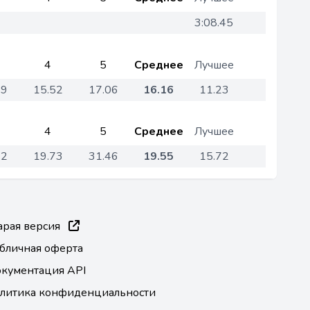
3:08.45
4
5
Среднее
Лучшее
89
15.52
17.06
16.16
11.23
4
5
Среднее
Лучшее
92
19.73
31.46
19.55
15.72
арая версия
бличная оферта
кументация API
литика конфиденциальности