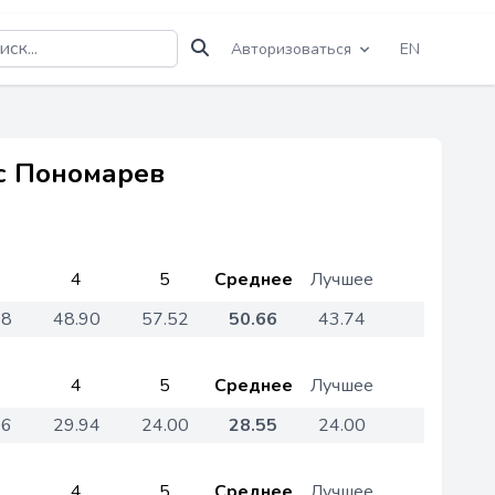
Авторизоваться
EN
ис Пономарев
4
5
Среднее
Лучшее
58
48.90
57.52
50.66
43.74
4
5
Среднее
Лучшее
06
29.94
24.00
28.55
24.00
4
5
Среднее
Лучшее