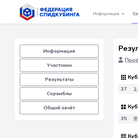
Информация
Со
Резу
Информация
Проф
Участники
Куб
Результаты
37
1
Скрамблы
Куб
Общий зачёт
35
Ф
Куб