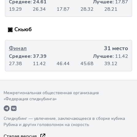
Среднее:
24.61
Лучшее:
17.87
19.29
26.34
17.87
28.32
28.21
Скьюб
Финал
31 место
Среднее:
37.39
Лучшее:
11.42
27.38
11.42
46.44
45.68
39.12
Межрегиональная общественная организация
«Федерация спидкубинга»
Спидкубинг — увлечение, заключающееся в сборке кубика
Рубика и других головоломок на скорость
Старая версия