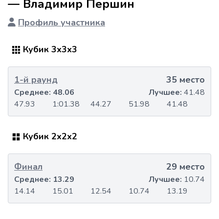
— Владимир Першин
Профиль участника
Кубик 3x3x3
1-й раунд
35 место
Среднее:
48.06
Лучшее:
41.48
47.93
1:01.38
44.27
51.98
41.48
Кубик 2x2x2
Финал
29 место
Среднее:
13.29
Лучшее:
10.74
14.14
15.01
12.54
10.74
13.19