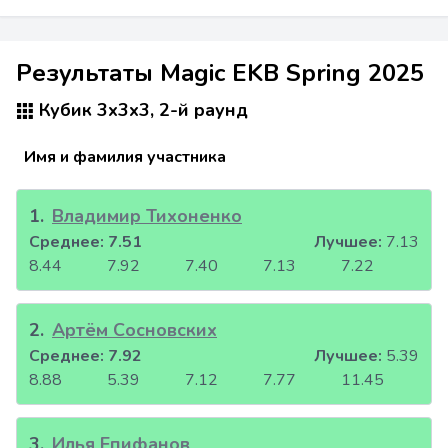
Результаты Magic EKB Spring 2025
Кубик 3x3x3, 2-й раунд
Имя и фамилия участника
1
.
Владимир Тихоненко
Среднее:
7.51
Лучшее:
7.13
8.44
7.92
7.40
7.13
7.22
2
.
Артём Сосновских
Среднее:
7.92
Лучшее:
5.39
8.88
5.39
7.12
7.77
11.45
3
.
Илья Епифанов