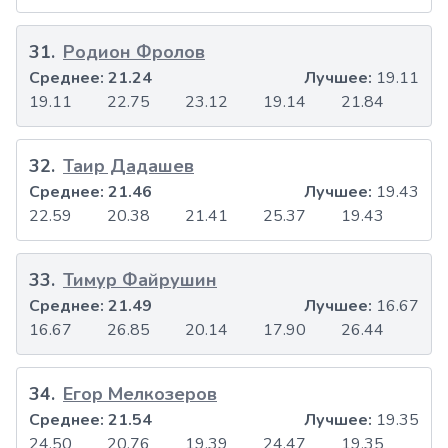
31
.
Родион Фролов
Среднее:
21.24
Лучшее:
19.11
19.11
22.75
23.12
19.14
21.84
32
.
Таир Дадашев
Среднее:
21.46
Лучшее:
19.43
22.59
20.38
21.41
25.37
19.43
33
.
Тимур Файрушин
Среднее:
21.49
Лучшее:
16.67
16.67
26.85
20.14
17.90
26.44
34
.
Егор Мелкозеров
Среднее:
21.54
Лучшее:
19.35
24.50
20.76
19.39
24.47
19.35