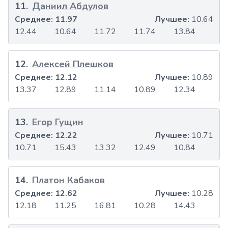
11
.
Даниил Абдулов
Среднее:
11.97
Лучшее:
10.64
12.44
10.64
11.72
11.74
13.84
12
.
Алексей Плешков
Среднее:
12.12
Лучшее:
10.89
13.37
12.89
11.14
10.89
12.34
13
.
Егор Гущин
Среднее:
12.22
Лучшее:
10.71
10.71
15.43
13.32
12.49
10.84
14
.
Платон Кабаков
Среднее:
12.62
Лучшее:
10.28
12.18
11.25
16.81
10.28
14.43