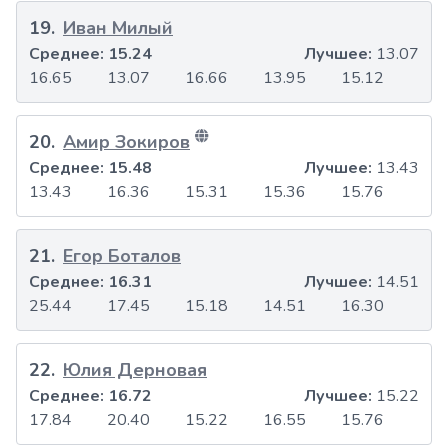
19
.
Иван Милый
Среднее:
15.24
Лучшее:
13.07
16.65
13.07
16.66
13.95
15.12
20
.
Амир Зокиров
Среднее:
15.48
Лучшее:
13.43
13.43
16.36
15.31
15.36
15.76
21
.
Егор Боталов
Среднее:
16.31
Лучшее:
14.51
25.44
17.45
15.18
14.51
16.30
22
.
Юлия Дерновая
Среднее:
16.72
Лучшее:
15.22
17.84
20.40
15.22
16.55
15.76