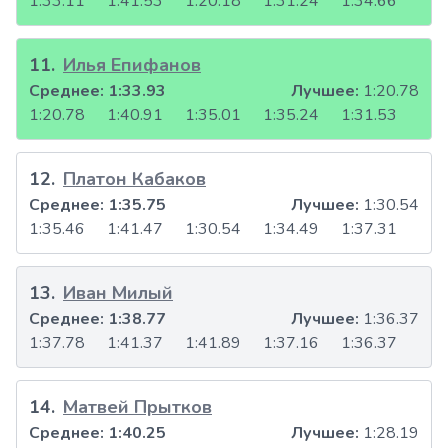
1:33.11
1:41.53
1:20.18
1:31.24
1:34.66
11
.
Илья Епифанов
Среднее:
1:33.93
Лучшее:
1:20.78
1:20.78
1:40.91
1:35.01
1:35.24
1:31.53
12
.
Платон Кабаков
Среднее:
1:35.75
Лучшее:
1:30.54
1:35.46
1:41.47
1:30.54
1:34.49
1:37.31
13
.
Иван Милый
Среднее:
1:38.77
Лучшее:
1:36.37
1:37.78
1:41.37
1:41.89
1:37.16
1:36.37
14
.
Матвей Прытков
Среднее:
1:40.25
Лучшее:
1:28.19