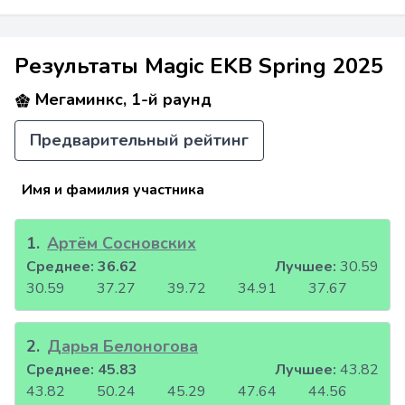
Результаты Magic EKB Spring 2025
Мегаминкс, 1-й раунд
Предварительный рейтинг
Имя и фамилия участника
1
.
Артём Сосновских
Среднее:
36.62
Лучшее:
30.59
30.59
37.27
39.72
34.91
37.67
2
.
Дарья Белоногова
Среднее:
45.83
Лучшее:
43.82
43.82
50.24
45.29
47.64
44.56