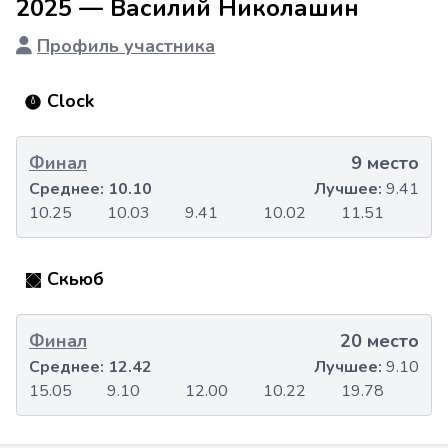
2025 — Василий Николашин
Профиль участника
Clock
Финал
9 место
Среднее:
10.10
Лучшее:
9.41
10.25
10.03
9.41
10.02
11.51
Скьюб
Финал
20 место
Среднее:
12.42
Лучшее:
9.10
15.05
9.10
12.00
10.22
19.78