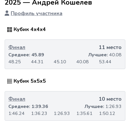
2025 — Андрей Кошелев
Профиль участника
Кубик 4x4x4
Финал
11 место
Среднее:
45.89
Лучшее:
40.08
48.25
44.31
45.10
40.08
53.44
Кубик 5x5x5
Финал
10 место
Среднее:
1:39.36
Лучшее:
1:26.93
1:46.24
1:36.23
1:26.93
1:35.61
1:50.12