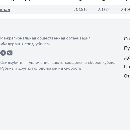
инал
33.95
23.62
24.
Межрегиональная общественная организация
Ст
«Федерация спидкубинга»
Пу
До
Спидкубинг — увлечение, заключающееся в сборке кубика
По
Рубика и других головоломок на скорость
От