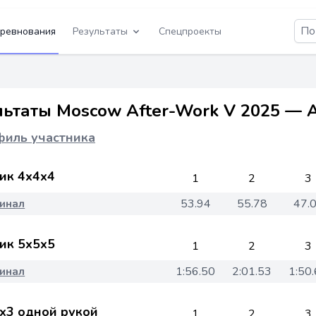
ревнования
Результаты
Спецпроекты
льтаты Moscow After-Work V 2025 — 
иль участника
ик 4x4x4
1
2
3
инал
53.94
55.78
47.
ик 5x5x5
1
2
3
инал
1:56.50
2:01.53
1:50
x3 одной рукой
1
2
3