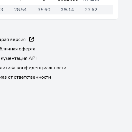
93
28.54
35.60
29.14
23.62
арая версия
бличная оферта
кументация API
литика конфиденциальности
каз от ответственности