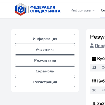
Информация
Со
Резу
Информация
Проф
Участники
Куб
Результаты
13
Ф
Скрамблы
Куб
Регистрация
16
Ф
3x3