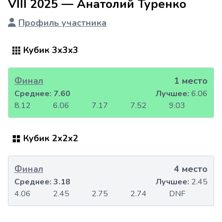
VIII 2025 — Анатолий Туренко
Профиль участника
Кубик 3x3x3
Финал
1 место
Среднее:
7.60
Лучшее:
6.06
8.12
6.06
7.17
7.52
9.03
Кубик 2x2x2
Финал
4 место
Среднее:
3.18
Лучшее:
2.45
4.06
2.45
2.75
2.74
DNF