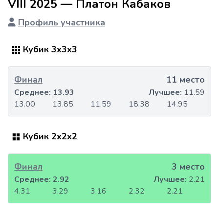
VIII 2025 — Платон Кабаков
Профиль участника
Кубик 3x3x3
Финал
11 место
Среднее:
13.93
Лучшее:
11.59
13.00
13.85
11.59
18.38
14.95
Кубик 2x2x2
Финал
3 место
Среднее:
2.92
Лучшее:
2.21
4.31
3.29
3.16
2.32
2.21