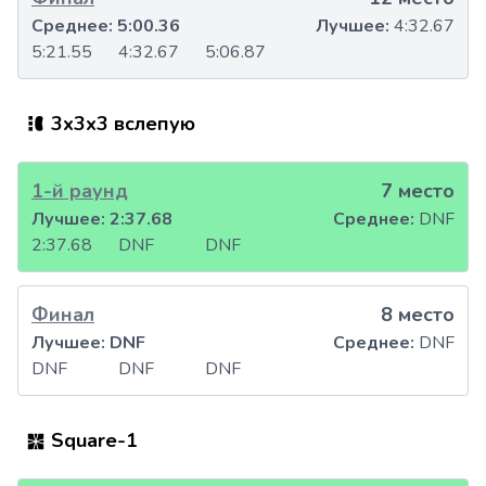
Среднее:
5:00.36
Лучшее:
4:32.67
5:21.55
4:32.67
5:06.87
3x3x3 вслепую
1-й раунд
7 место
Лучшее:
2:37.68
Среднее:
DNF
2:37.68
DNF
DNF
Финал
8 место
Лучшее:
DNF
Среднее:
DNF
DNF
DNF
DNF
Square-1