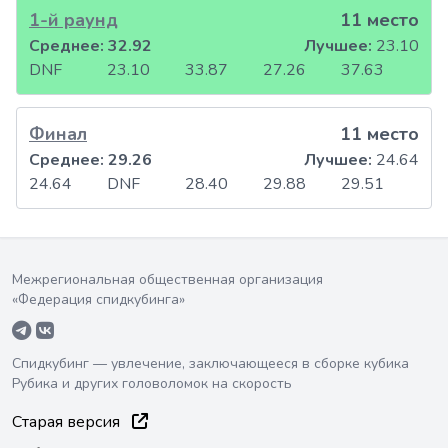
1-й раунд
11 место
Среднее:
32.92
Лучшее:
23.10
DNF
23.10
33.87
27.26
37.63
Финал
11 место
Среднее:
29.26
Лучшее:
24.64
24.64
DNF
28.40
29.88
29.51
Межрегиональная общественная организация
«Федерация спидкубинга»
Спидкубинг — увлечение, заключающееся в сборке кубика
Рубика и других головоломок на скорость
Старая версия