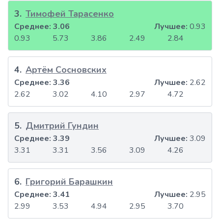
3
.
Тимофей Тарасенко
Среднее:
3.06
Лучшее:
0.93
0.93
5.73
3.86
2.49
2.84
4
.
Артём Сосновских
Среднее:
3.36
Лучшее:
2.62
2.62
3.02
4.10
2.97
4.72
5
.
Дмитрий Гундин
Среднее:
3.39
Лучшее:
3.09
3.31
3.31
3.56
3.09
4.26
6
.
Григорий Барашкин
Среднее:
3.41
Лучшее:
2.95
2.99
3.53
4.94
2.95
3.70