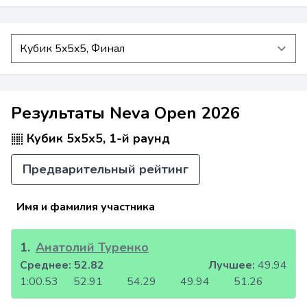
Результаты Neva Open 2026
Кубик 5x5x5, 1-й раунд
Предварительный рейтинг
Имя и фамилия участника
1
.
Анатолий Туренко
Среднее:
52.82
Лучшее:
49.94
1:00.53
52.91
54.29
49.94
51.26