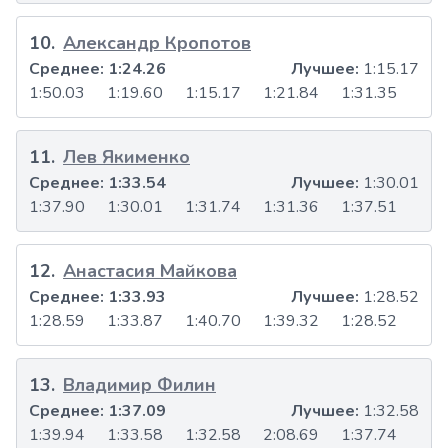
10
.
Александр Кропотов
Среднее:
1:24.26
Лучшее:
1:15.17
1:50.03
1:19.60
1:15.17
1:21.84
1:31.35
11
.
Лев Якименко
Среднее:
1:33.54
Лучшее:
1:30.01
1:37.90
1:30.01
1:31.74
1:31.36
1:37.51
12
.
Анастасия Майкова
Среднее:
1:33.93
Лучшее:
1:28.52
1:28.59
1:33.87
1:40.70
1:39.32
1:28.52
13
.
Владимир Филин
Среднее:
1:37.09
Лучшее:
1:32.58
1:39.94
1:33.58
1:32.58
2:08.69
1:37.74