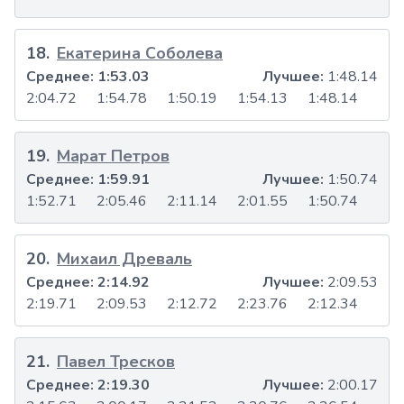
18
.
Екатерина Соболева
Среднее:
1:53.03
Лучшее:
1:48.14
2:04.72
1:54.78
1:50.19
1:54.13
1:48.14
19
.
Марат Петров
Среднее:
1:59.91
Лучшее:
1:50.74
1:52.71
2:05.46
2:11.14
2:01.55
1:50.74
20
.
Михаил Древаль
Среднее:
2:14.92
Лучшее:
2:09.53
2:19.71
2:09.53
2:12.72
2:23.76
2:12.34
21
.
Павел Тресков
Среднее:
2:19.30
Лучшее:
2:00.17