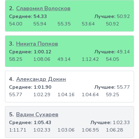
2
.
Славомил Волосков
Среднее:
54.33
Лучшее:
50.92
54.00
55.94
55.35
53.64
50.92
3
.
Никита Попков
Среднее:
1:00.12
Лучшее:
49.14
58.25
1:08.06
49.14
1:12.42
54.05
4
.
Александр Докин
Среднее:
1:01.90
Лучшее:
55.77
55.77
1:02.29
1:04.16
1:04.64
59.25
5
.
Вадим Сухарев
Среднее:
1:05.43
Лучшее:
1:02.33
1:11.71
1:02.33
1:03.06
1:06.95
1:06.28