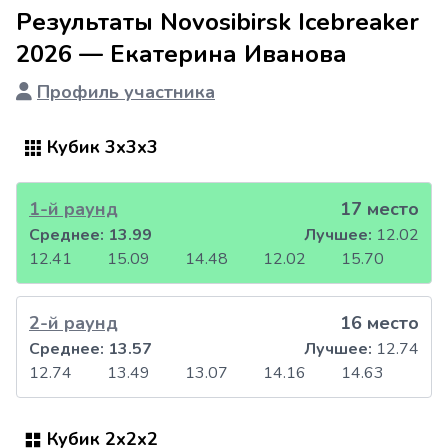
Результаты Novosibirsk Icebreaker
2026 — Екатерина Иванова
Профиль участника
Кубик 3x3x3
1-й раунд
17 место
Среднее:
13.99
Лучшее:
12.02
12.41
15.09
14.48
12.02
15.70
2-й раунд
16 место
Среднее:
13.57
Лучшее:
12.74
12.74
13.49
13.07
14.16
14.63
Кубик 2x2x2