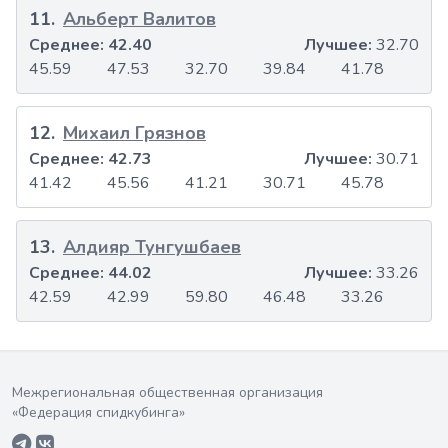
11
.
Альберт Валитов
Среднее:
42.40
Лучшее:
32.70
45.59
47.53
32.70
39.84
41.78
12
.
Михаил Грязнов
Среднее:
42.73
Лучшее:
30.71
41.42
45.56
41.21
30.71
45.78
13
.
Алдияр Тунгушбаев
Среднее:
44.02
Лучшее:
33.26
42.59
42.99
59.80
46.48
33.26
Межрегиональная общественная организация
«Федерация спидкубинга»