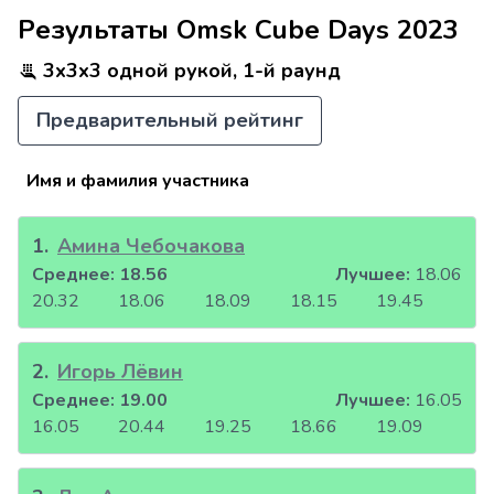
Результаты Omsk Cube Days 2023
3x3x3 одной рукой, 1-й раунд
Предварительный рейтинг
Имя и фамилия участника
1
.
Амина Чебочакова
Среднее:
18.56
Лучшее:
18.06
20.32
18.06
18.09
18.15
19.45
2
.
Игорь Лёвин
Среднее:
19.00
Лучшее:
16.05
16.05
20.44
19.25
18.66
19.09