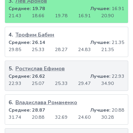
3
.
Лев Аронов
Среднее:
19.78
Лучшее:
16.91
21.43
18.66
19.78
16.91
20.90
4
.
Трофим Бабин
Среднее:
26.14
Лучшее:
21.35
29.85
25.33
28.27
24.83
21.35
5
.
Ростислав Ефимов
Среднее:
26.62
Лучшее:
22.93
22.93
25.07
25.33
29.47
34.90
6
.
Владислава Романенко
Среднее:
28.87
Лучшее:
20.88
31.74
20.88
32.69
24.60
30.28