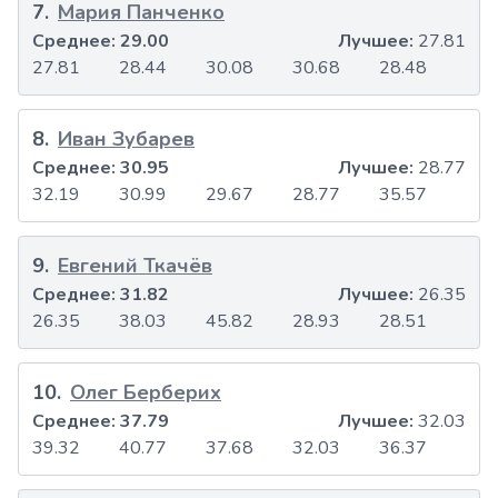
7
.
Мария Панченко
Среднее:
29.00
Лучшее:
27.81
27.81
28.44
30.08
30.68
28.48
8
.
Иван Зубарев
Среднее:
30.95
Лучшее:
28.77
32.19
30.99
29.67
28.77
35.57
9
.
Евгений Ткачёв
Среднее:
31.82
Лучшее:
26.35
26.35
38.03
45.82
28.93
28.51
10
.
Олег Берберих
Среднее:
37.79
Лучшее:
32.03
39.32
40.77
37.68
32.03
36.37