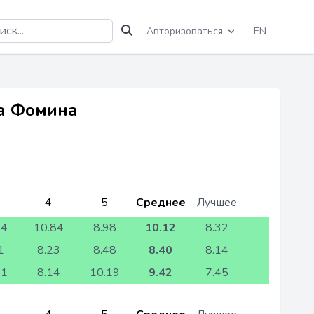
Авторизоваться
EN
на Фомина
4
5
Среднее
Лучшее
54
10.84
8.98
10.12
8.32
1
8.23
8.48
8.40
8.14
31
8.14
10.19
9.42
7.45