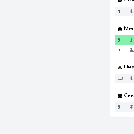
4
Ф
Мег
6
1
5
Ф
Пир
13
Ф
Скь
6
Ф