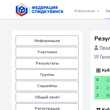
Информация
Со
Резу
Информация
Проф
Участники
Груп
Результаты
Куб
Группы
8
1
Скрамблы
2
2
3
Ф
Общий зачёт
Регистрация
Куб