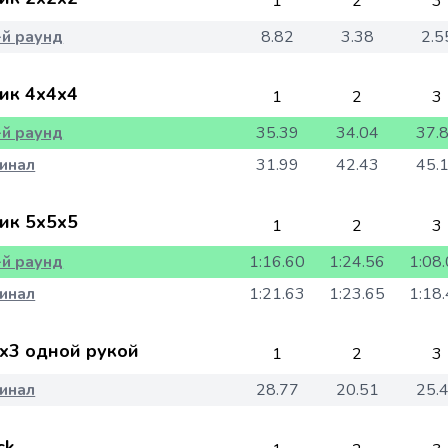
1
2
3
-й раунд
8.82
3.38
2.5
ик 4x4x4
1
2
3
-й раунд
35.39
34.04
37.
инал
31.99
42.43
45.
ик 5x5x5
1
2
3
-й раунд
1:16.60
1:24.56
1:08
инал
1:21.63
1:23.65
1:18
x3 одной рукой
1
2
3
инал
28.77
20.51
25.
ck