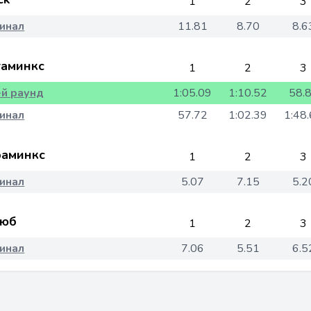
1
2
3
инал
11.81
8.70
8.6
аминкс
1
2
3
-й раунд
1:05.09
1:10.52
58.
инал
57.72
1:02.39
1:48
аминкс
1
2
3
инал
5.07
7.15
5.2
юб
1
2
3
инал
7.06
5.51
6.5