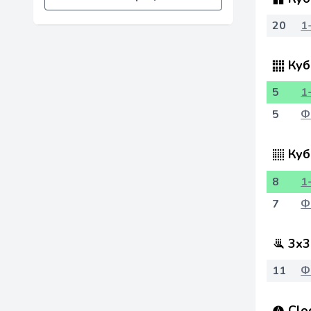
20
1
Куб
5
1
5
Ф
Куб
8
1
7
Ф
3x3
11
Ф
Clo