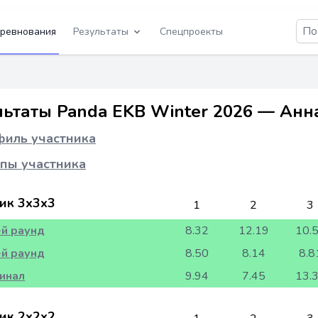
ревнования
Результаты
Спецпроекты
льтаты Panda EKB Winter 2026 — Ан
иль участника
пы участника
ик 3x3x3
1
2
3
-й раунд
8.32
12.19
10.
-й раунд
8.50
8.14
8.8
инал
9.94
7.45
13.
ик 2x2x2