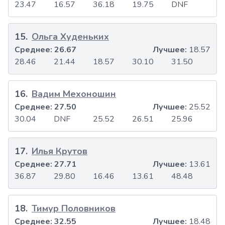
23.47
16.57
36.18
19.75
DNF
15
.
Ольга Худеньких
Среднее:
26.67
Лучшее:
18.57
28.46
21.44
18.57
30.10
31.50
16
.
Вадим Мехоношин
Среднее:
27.50
Лучшее:
25.52
30.04
DNF
25.52
26.51
25.96
17
.
Илья Крутов
Среднее:
27.71
Лучшее:
13.61
36.87
29.80
16.46
13.61
48.48
18
.
Тимур Половников
Среднее:
32.55
Лучшее:
18.48