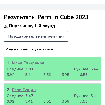
Результаты Perm In Cube 2023
Пираминкс, 1-й раунд
Предварительный рейтинг
Имя и фамилия участника
1
.
Илья Епифанов
Среднее:
5.81
Лучшее:
5.44
5.92
5.44
5.56
5.95
6.56
2
.
Егор Гущин
Среднее:
7.47
Лучшее:
5.41
6.32
5.41
8.51
8.96
7.58