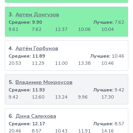
3
.
Артем Донгузов
Среднее:
9.90
Лучшее:
7.62
9.61
7.62
12.37
10.06
10.04
4
.
Артём Горбунов
Среднее:
11.89
Лучшее:
10.46
20.53
11.29
11.00
13.38
10.46
5
.
Владимир Мокроусов
Среднее:
11.93
Лучшее:
9.42
9.42
12.60
13.24
9.96
17.30
6
.
Дина Салихова
Среднее:
12.17
Лучшее:
8.57
20.46
8.57
10.43
11.91
14.16