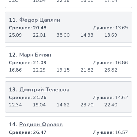
9.53
15.84
22.16
16.85
17.14
11
.
Фёдор Цаплин
Среднее:
20.48
Лучшее:
13.69
25.09
22.01
38.00
14.33
13.69
12
.
Марк Билян
Среднее:
21.09
Лучшее:
16.86
16.86
22.29
19.15
21.82
26.82
13
.
Дмитрий Телешов
Среднее:
21.26
Лучшее:
14.62
22.34
19.04
14.62
23.70
22.40
14
.
Родион Фролов
Среднее:
26.47
Лучшее:
16.57