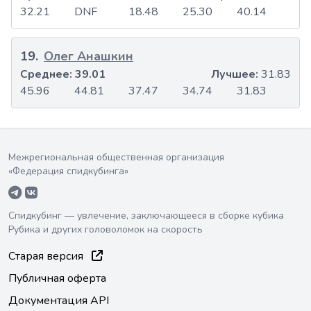
32.21
DNF
18.48
25.30
40.14
19
.
Олег Анашкин
Среднее:
39.01
Лучшее:
31.83
45.96
44.81
37.47
34.74
31.83
Межрегиональная общественная организация
«Федерация спидкубинга»
Спидкубинг — увлечение, заключающееся в сборке кубика
Рубика и других головоломок на скорость
Старая версия
Публичная оферта
Документация API