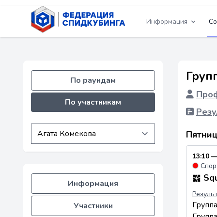
Информация
Со
Груп
По раундам
Проф
По участникам
Резу
Пятниц
13:10 —
●
Спор
Squ
Информация
Резуль
Групп
Участники
Групп