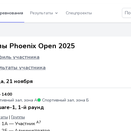
ревнования
Результаты
Спецпроекты
пы Phoenix Open 2025
иль участника
льтаты участника
а, 21 ноября
 14:00
тивный зал, зона А
●
Спортивный зал, зона Б
are-1, 1-й раунд
таты
|
Группы
А7
а 1А — Участник
а 2Б — Администратор