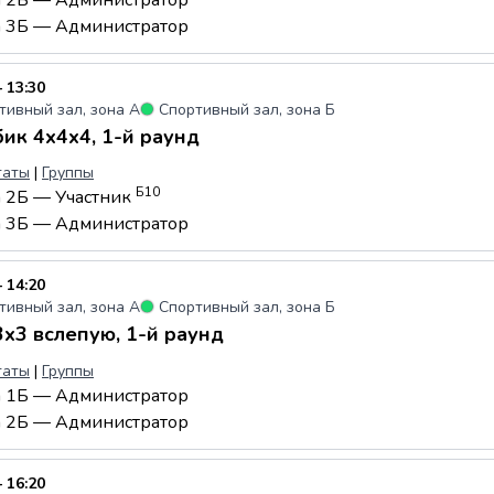
а 3Б — Администратор
 13:30
тивный зал, зона А
●
Спортивный зал, зона Б
ик 4x4x4, 1-й раунд
таты
|
Группы
Б10
а 2Б — Участник
а 3Б — Администратор
 14:20
тивный зал, зона А
●
Спортивный зал, зона Б
x3 вслепую, 1-й раунд
таты
|
Группы
а 1Б — Администратор
а 2Б — Администратор
 16:20