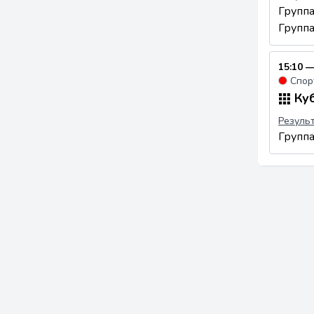
Групп
Групп
15:10 —
●
Спор
Куб
Резуль
Групп