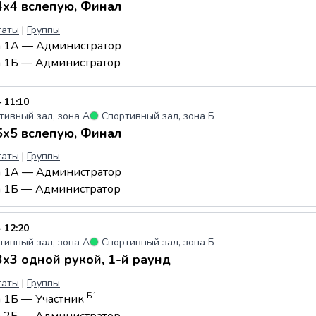
x4 вслепую, Финал
таты
|
Группы
а 1А — Администратор
а 1Б — Администратор
 11:10
тивный зал, зона А
●
Спортивный зал, зона Б
x5 вслепую, Финал
таты
|
Группы
а 1А — Администратор
а 1Б — Администратор
 12:20
тивный зал, зона А
●
Спортивный зал, зона Б
x3 одной рукой, 1-й раунд
таты
|
Группы
Б1
а 1Б — Участник
а 2Б — Администратор