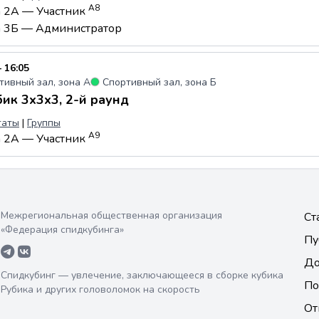
А8
а 2А — Участник
а 3Б — Администратор
 16:05
тивный зал, зона А
●
Спортивный зал, зона Б
ик 3x3x3, 2-й раунд
таты
|
Группы
А9
а 2А — Участник
Межрегиональная общественная организация
Ст
«Федерация спидкубинга»
Пу
До
Спидкубинг — увлечение, заключающееся в сборке кубика
По
Рубика и других головоломок на скорость
От