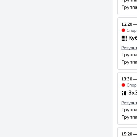
Групп
12:20 —
●
Спор
Куб
Резуль
Групп
Групп
13:30 —
●
Спор
3x3
Резуль
Групп
Групп
15:20 —