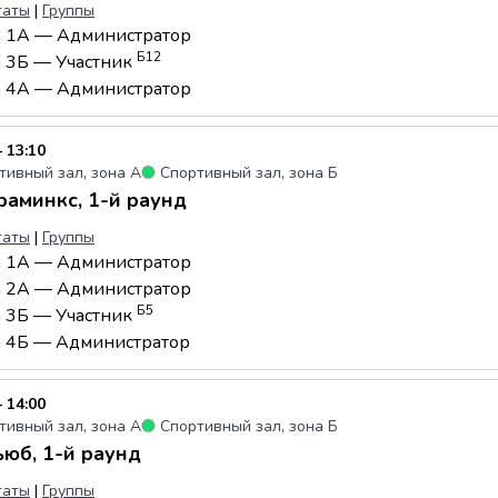
таты
|
Группы
а 1А — Администратор
Б12
а 3Б — Участник
а 4А — Администратор
 13:10
тивный зал, зона А
●
Спортивный зал, зона Б
аминкс, 1-й раунд
таты
|
Группы
а 1А — Администратор
а 2А — Администратор
Б5
а 3Б — Участник
а 4Б — Администратор
 14:00
тивный зал, зона А
●
Спортивный зал, зона Б
юб, 1-й раунд
таты
|
Группы