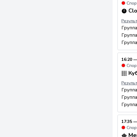
●
Спор
Clo
Резуль
Групп
Групп
Групп
16:20 —
●
Спор
Куб
Резуль
Групп
Групп
Групп
17:35 —
●
Спор
Мег