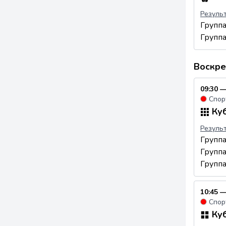
Резуль
Групп
Групп
Воскре
09:30 —
●
Спор
Куб
Резуль
Групп
Групп
Групп
10:45 —
●
Спор
Куб