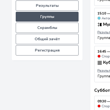
Результаты
15:10 —
Группы
●
Акто
Мул
Скрамблы
Резуль
Групп
Общий зачёт
Регистрация
16:45 —
●
Спор
Куб
Резуль
Групп
Суббот
09:30 —
●
Спор