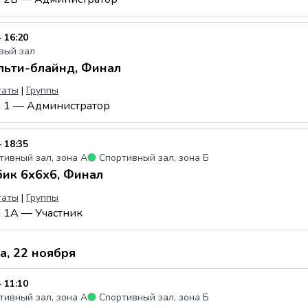
 16:20
вый зал
ьти-блайнд, Финал
таты
|
Группы
а 1 — Администратор
 18:35
тивный зал, зона А
●
Спортивный зал, зона Б
ик 6x6x6, Финал
таты
|
Группы
а 1А — Участник
а, 22 ноября
 11:10
тивный зал, зона А
●
Спортивный зал, зона Б