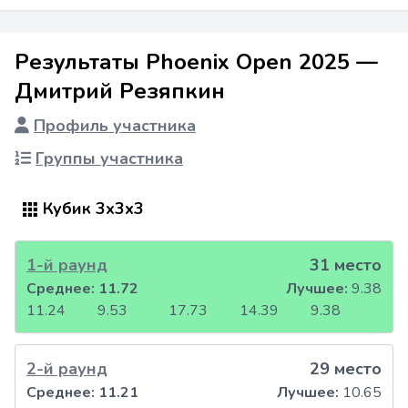
Результаты Phoenix Open 2025 —
Дмитрий Резяпкин
Профиль участника
Группы участника
Кубик 3x3x3
1-й раунд
31 место
Среднее:
11.72
Лучшее:
9.38
11.24
9.53
17.73
14.39
9.38
2-й раунд
29 место
Среднее:
11.21
Лучшее:
10.65