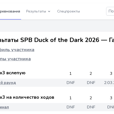
ревнования
Результаты
Спецпроекты
льтаты SPB Duck of the Dark 2026 — 
иль участника
пы участника
x3 вслепую
1
2
3
-й раунд
DNF
DNF
2:03
x3 на количество ходов
1
2
3
инал
DNF
DNF
DN