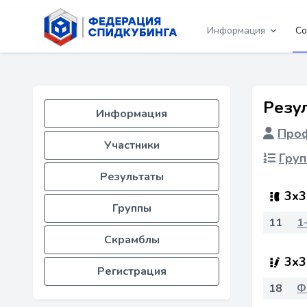
Информация
Со
Резу
Информация
Проф
Участники
Груп
Результаты
3x3
Группы
11
1
Скрамблы
3x3
Регистрация
18
Ф