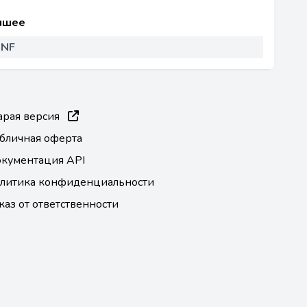
чшее
NF
арая версия
бличная оферта
кументация API
литика конфиденциальности
каз от ответственности