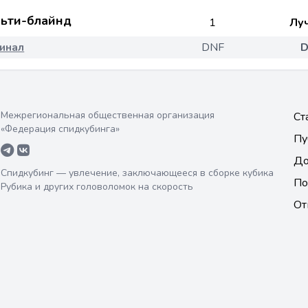
ьти-блайнд
1
Лу
инал
DNF
D
Межрегиональная общественная организация
Ст
«Федерация спидкубинга»
Пу
До
Спидкубинг — увлечение, заключающееся в сборке кубика
По
Рубика и других головоломок на скорость
От