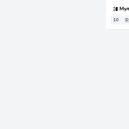
Мул
10
Ф