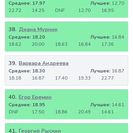
Среднее:
17.97
Лучшее:
12.70
22.72
14.25
DNF
12.70
16.95
38
.
Диана Мурник
Среднее:
18.20
Лучшее:
16.84
18.62
20.00
18.63
16.84
17.36
39
.
Варвара Андреева
Среднее:
18.30
Лучшее:
16.87
18.18
16.87
17.40
19.33
22.77
40
.
Егор Еремин
Среднее:
18.95
Лучшее:
14.61
DNF
17.50
18.86
20.49
14.61
41
.
Георгий Рыскин