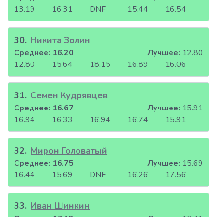
13.19
16.31
DNF
15.44
16.54
30
.
Никита Золин
Среднее:
16.20
Лучшее:
12.80
12.80
15.64
18.15
16.89
16.06
31
.
Семен Кудрявцев
Среднее:
16.67
Лучшее:
15.91
16.94
16.33
16.94
16.74
15.91
32
.
Мирон Головатый
Среднее:
16.75
Лучшее:
15.69
16.44
15.69
DNF
16.26
17.56
33
.
Иван Шинкин