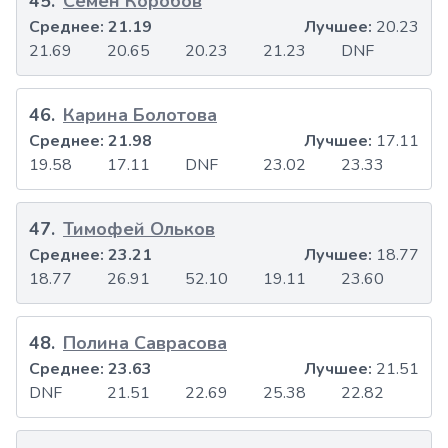
45
.
Семён Коробов
Среднее:
21.19
Лучшее:
20.23
21.69
20.65
20.23
21.23
DNF
46
.
Карина Болотова
Среднее:
21.98
Лучшее:
17.11
19.58
17.11
DNF
23.02
23.33
47
.
Тимофей Ольков
Среднее:
23.21
Лучшее:
18.77
18.77
26.91
52.10
19.11
23.60
48
.
Полина Саврасова
Среднее:
23.63
Лучшее:
21.51
DNF
21.51
22.69
25.38
22.82