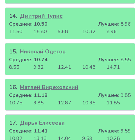
14
.
Дмитрий Тупис
Среднее:
10.50
Лучшее:
8.96
11.50
15.80
9.68
10.32
8.96
15
.
Николай Одегов
Среднее:
10.74
Лучшее:
8.55
8.55
9.32
12.41
10.48
14.71
16
.
Матвей Виреховский
Среднее:
11.18
Лучшее:
9.85
10.75
9.85
12.87
10.95
11.85
17
.
Дарья Елисеева
Среднее:
11.41
Лучшее:
9.59
10.82
13.13
14.04
9.59
10.28