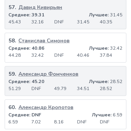
57
.
Давид Кивирьян
Среднее:
39.31
Лучшее:
31.45
45.43
32.16
DNF
31.45
40.35
58
.
Станислав Симонов
Среднее:
40.86
Лучшее:
32.42
44.28
32.42
DNF
40.46
37.84
59
.
Александр Фомченков
Среднее:
45.20
Лучшее:
28.52
51.29
DNF
49.79
34.51
28.52
60
.
Александр Кропотов
Среднее:
DNF
Лучшее:
6.59
6.59
7.02
8.16
DNF
DNF