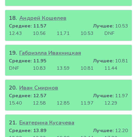
18
.
Андрей Кошелев
Среднее:
11.57
Лучшее:
10.53
12.43
10.56
11.71
10.53
DNF
19
.
Габриэлла Ивахницкая
Среднее:
11.95
Лучшее:
10.81
DNF
10.83
13.59
10.81
11.44
20
.
Иван Смирнов
Среднее:
12.57
Лучшее:
11.97
15.40
12.58
12.85
11.97
12.29
21
.
Екатерина Кусачева
Среднее:
13.89
Лучшее:
12.20