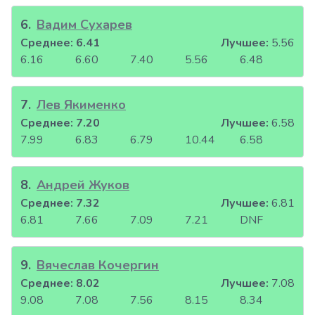
6
.
Вадим Сухарев
Среднее:
6.41
Лучшее:
5.56
6.16
6.60
7.40
5.56
6.48
7
.
Лев Якименко
Среднее:
7.20
Лучшее:
6.58
7.99
6.83
6.79
10.44
6.58
8
.
Андрей Жуков
Среднее:
7.32
Лучшее:
6.81
6.81
7.66
7.09
7.21
DNF
9
.
Вячеслав Кочергин
Среднее:
8.02
Лучшее:
7.08
9.08
7.08
7.56
8.15
8.34