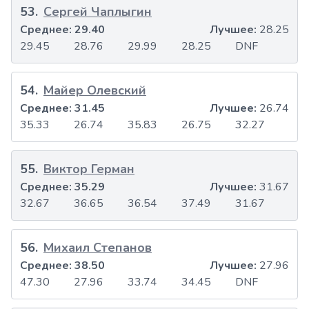
53
.
Сергей Чаплыгин
Среднее:
29.40
Лучшее:
28.25
29.45
28.76
29.99
28.25
DNF
54
.
Майер Олевский
Среднее:
31.45
Лучшее:
26.74
35.33
26.74
35.83
26.75
32.27
55
.
Виктор Герман
Среднее:
35.29
Лучшее:
31.67
32.67
36.65
36.54
37.49
31.67
56
.
Михаил Степанов
Среднее:
38.50
Лучшее:
27.96
47.30
27.96
33.74
34.45
DNF