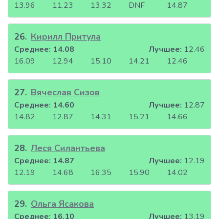
13.96
11.23
13.32
DNF
14.87
26
.
Кирилл Притула
Среднее:
14.08
Лучшее:
12.46
16.09
12.94
15.10
14.21
12.46
27
.
Вячеслав Сизов
Среднее:
14.60
Лучшее:
12.87
14.82
12.87
14.31
15.21
14.66
28
.
Леся Силантьева
Среднее:
14.87
Лучшее:
12.19
12.19
14.68
16.35
15.90
14.02
29
.
Ольга Ясакова
Среднее:
16.10
Лучшее:
13.19