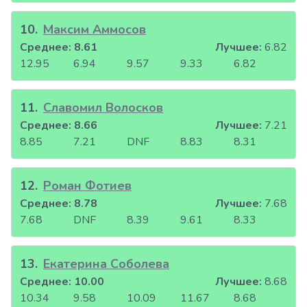
10
.
Максим Аммосов
Среднее:
8.61
Лучшее:
6.82
12.95
6.94
9.57
9.33
6.82
11
.
Славомил Волосков
Среднее:
8.66
Лучшее:
7.21
8.85
7.21
DNF
8.83
8.31
12
.
Роман Фотиев
Среднее:
8.78
Лучшее:
7.68
7.68
DNF
8.39
9.61
8.33
13
.
Екатерина Соболева
Среднее:
10.00
Лучшее:
8.68
10.34
9.58
10.09
11.67
8.68