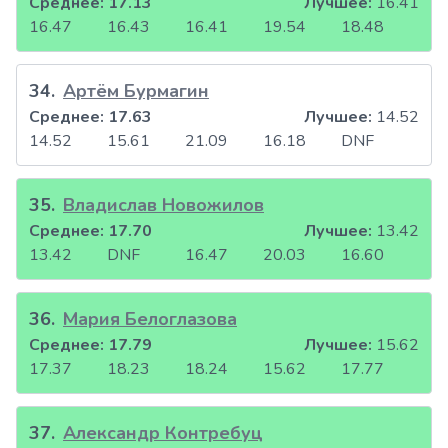
Среднее:
17.13
Лучшее:
16.41
16.47
16.43
16.41
19.54
18.48
34
.
Артём Бурмагин
Среднее:
17.63
Лучшее:
14.52
14.52
15.61
21.09
16.18
DNF
35
.
Владислав Новожилов
Среднее:
17.70
Лучшее:
13.42
13.42
DNF
16.47
20.03
16.60
36
.
Мария Белоглазова
Среднее:
17.79
Лучшее:
15.62
17.37
18.23
18.24
15.62
17.77
37
.
Александр Контребуц