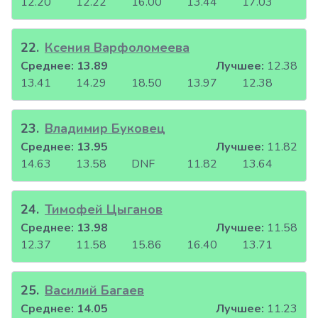
12.20
12.22
16.00
13.44
17.03
22
.
Ксения Варфоломеева
Среднее:
13.89
Лучшее:
12.38
13.41
14.29
18.50
13.97
12.38
23
.
Владимир Буковец
Среднее:
13.95
Лучшее:
11.82
14.63
13.58
DNF
11.82
13.64
24
.
Тимофей Цыганов
Среднее:
13.98
Лучшее:
11.58
12.37
11.58
15.86
16.40
13.71
25
.
Василий Багаев
Среднее:
14.05
Лучшее:
11.23