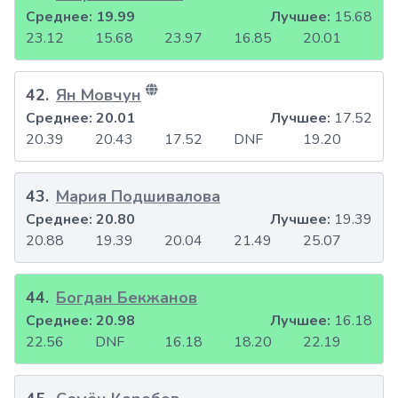
Среднее:
19.99
Лучшее:
15.68
23.12
15.68
23.97
16.85
20.01
42
.
Ян Мовчун
Среднее:
20.01
Лучшее:
17.52
20.39
20.43
17.52
DNF
19.20
43
.
Мария Подшивалова
Среднее:
20.80
Лучшее:
19.39
20.88
19.39
20.04
21.49
25.07
44
.
Богдан Бекжанов
Среднее:
20.98
Лучшее:
16.18
22.56
DNF
16.18
18.20
22.19