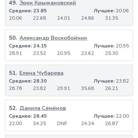
49
.
Эрик Крыжановский
Среднее:
23.85
Лучшее:
20.06
20.06
22.68
24.01
24.86
31.35
50
.
Александр Воскобойник
Среднее:
24.15
Лучшее:
20.95
28.91
23.52
20.95
23.62
25.30
51
.
Елена Чубарева
Среднее:
28.30
Лучшее:
23.82
28.78
23.82
29.91
35.68
26.21
52
.
Данила Семёнов
Среднее:
28.45
Лучшее:
22.00
22.00
34.25
DNF
24.24
26.87