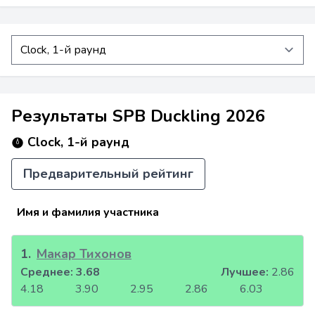
Результаты SPB Duckling 2026
Clock, 1-й раунд
Предварительный рейтинг
Имя и фамилия участника
1
.
Макар Тихонов
Среднее:
3.68
Лучшее:
2.86
4.18
3.90
2.95
2.86
6.03