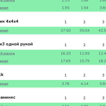
-й раунд
2.35
1.86
2.6
инал
1.95
1.54
3.8
ик 4x4x4
1
2
3
инал
37.50
35.04
42.
x3 одной рукой
1
2
3
-й раунд
16.20
11.95
12.
инал
17.69
15.79
18.
ck
1
2
3
инал
3.76
4.14
5.8
аминкс
1
2
3