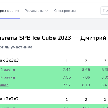
ревнования
Результаты
Спецпроекты
льтаты SPB Ice Cube 2023 — Дмитрий
иль участника
ик 3x3x3
1
2
3
-й раунд
7.41
9.65
8.3
-й раунд
7.55
7.06
6.0
инал
7.57
8.19
6.4
ик 2x2x2
1
2
3