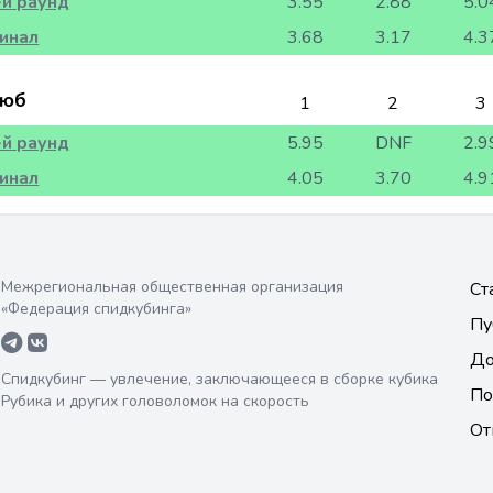
-й раунд
3.55
2.88
5.0
инал
3.68
3.17
4.3
юб
1
2
3
-й раунд
5.95
DNF
2.9
инал
4.05
3.70
4.9
Межрегиональная общественная организация
Ст
«Федерация спидкубинга»
Пу
До
Спидкубинг — увлечение, заключающееся в сборке кубика
По
Рубика и других головоломок на скорость
От