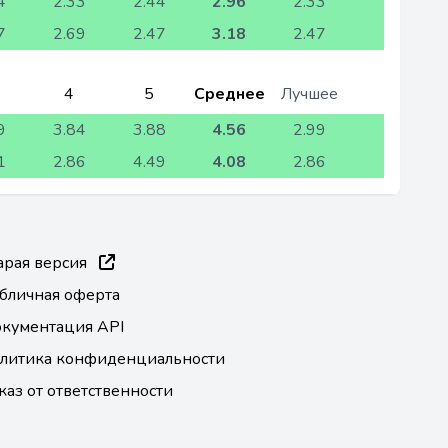
4
2.33
2.44
2.96
2.33
7
2.69
2.47
3.18
2.47
4
5
Среднее
Лучшее
9
3.84
3.88
4.56
2.99
1
2.86
4.49
4.08
2.86
арая версия
бличная оферта
кументация API
литика конфиденциальности
каз от ответственности