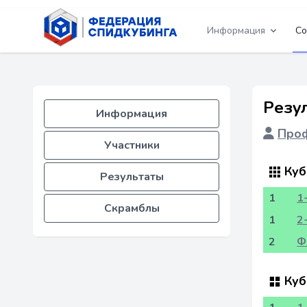
Информация
Со
Резу
Информация
Проф
Участники
Куб
Результаты
1
1
Скрамблы
1
2
2
Ф
Куб