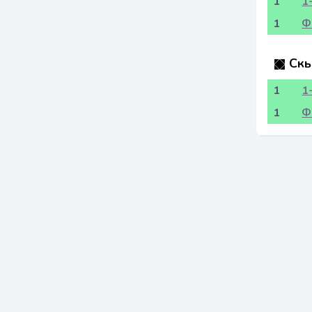
1
1
1
Ф
Скь
1
1
1
Ф