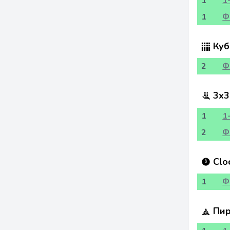
1
1
1
Ф
Куб
2
Ф
3x3
1
1
2
Ф
Clo
1
Ф
Пир