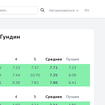
Авторизоваться
EN
 Гундин
4
5
Среднее
Лучшее
5
7.23
7.37
7.71
7.23
9
7.44
10.70
7.35
6.09
1
9.39
7.81
7.86
6.41
4
5
Среднее
Лучшее