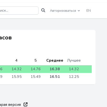
Авторизоваться
EN
асов
4
5
Среднее
Лучшее
46
14.32
14.76
16.38
14.32
19
15.95
15.49
16.51
12.25
арая версия