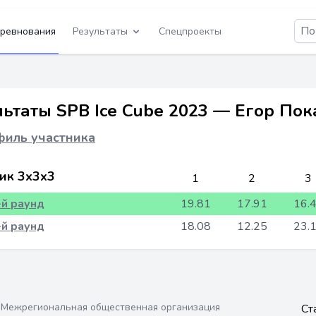
ревнования
Результаты
Спецпроекты
льтаты SPB Ice Cube 2023 — Егор Пок
иль участника
ик 3x3x3
1
2
3
-й раунд
19.81
17.91
16.
-й раунд
18.08
12.25
23.
Межрегиональная общественная организация
Ст