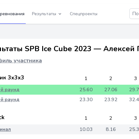
ревнования
Результаты
Спецпроекты
льтаты SPB Ice Cube 2023 — Алексей
иль участника
ик 3x3x3
1
2
3
-й раунд
25.60
27.06
29.
-й раунд
23.30
23.92
32.
ck
1
2
3
инал
10.03
8.16
25.