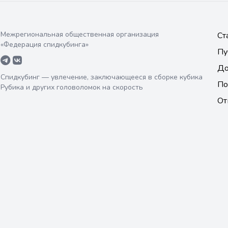
Межрегиональная общественная организация
Ст
«Федерация спидкубинга»
Пу
До
Спидкубинг — увлечение, заключающееся в сборке кубика
По
Рубика и других головоломок на скорость
От