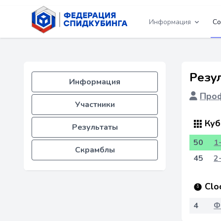
Информация
Со
Резу
Информация
Проф
Участники
Куб
Результаты
50
1
Скрамблы
45
2
Clo
4
Ф