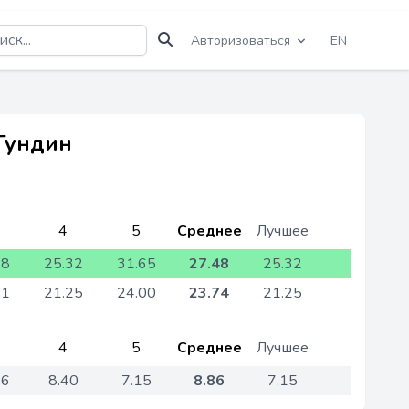
Авторизоваться
EN
 Гундин
4
5
Среднее
Лучшее
78
25.32
31.65
27.48
25.32
41
21.25
24.00
23.74
21.25
4
5
Среднее
Лучшее
36
8.40
7.15
8.86
7.15