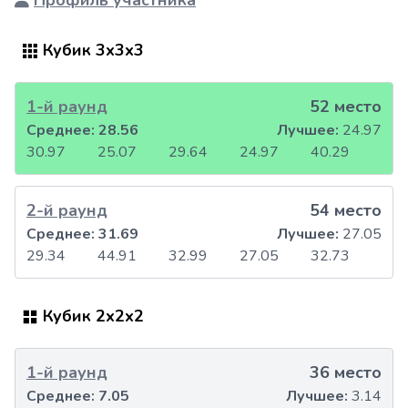
Профиль участника
Кубик 3x3x3
1-й раунд
52 место
Среднее:
28.56
Лучшее:
24.97
30.97
25.07
29.64
24.97
40.29
2-й раунд
54 место
Среднее:
31.69
Лучшее:
27.05
29.34
44.91
32.99
27.05
32.73
Кубик 2x2x2
1-й раунд
36 место
Среднее:
7.05
Лучшее:
3.14