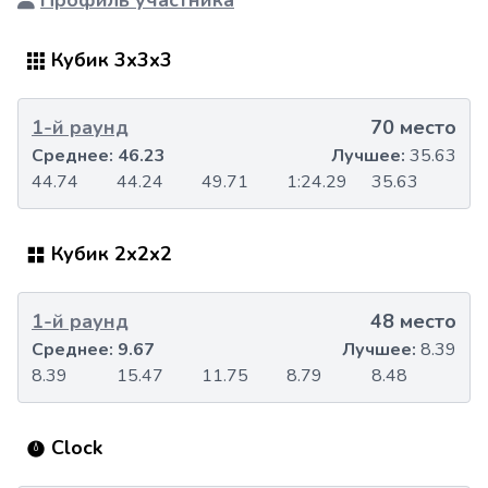
Профиль участника
Кубик 3x3x3
1-й раунд
70 место
Среднее:
46.23
Лучшее:
35.63
44.74
44.24
49.71
1:24.29
35.63
Кубик 2x2x2
1-й раунд
48 место
Среднее:
9.67
Лучшее:
8.39
8.39
15.47
11.75
8.79
8.48
Clock