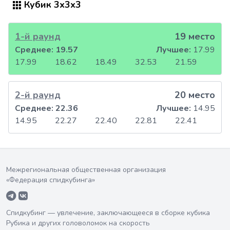
Кубик 3x3x3
1-й раунд
19 место
Среднее:
19.57
Лучшее:
17.99
17.99
18.62
18.49
32.53
21.59
2-й раунд
20 место
Среднее:
22.36
Лучшее:
14.95
14.95
22.27
22.40
22.81
22.41
Межрегиональная общественная организация
«Федерация спидкубинга»
Спидкубинг — увлечение, заключающееся в сборке кубика
Рубика и других головоломок на скорость