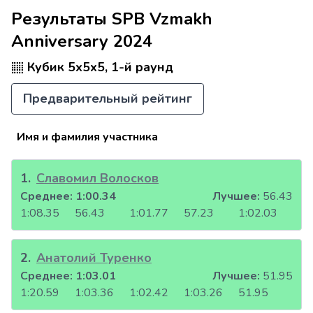
Результаты SPB Vzmakh
Anniversary 2024
Кубик 5x5x5, 1-й раунд
Предварительный рейтинг
Имя и фамилия участника
1
.
Славомил Волосков
Среднее:
1:00.34
Лучшее:
56.43
1:08.35
56.43
1:01.77
57.23
1:02.03
2
.
Анатолий Туренко
Среднее:
1:03.01
Лучшее:
51.95
1:20.59
1:03.36
1:02.42
1:03.26
51.95